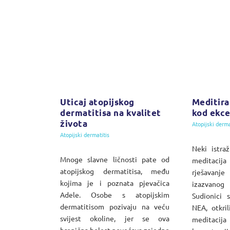
Uticaj atopijskog
Meditir
dermatitisa na kvalitet
kod ekc
života
Atopijski derma
Atopijski dermatitis
Neki istra
Mnoge slavne ličnosti pate od
meditacija
atopijskog dermatitisa, među
rješavanj
kojima je i poznata pjevačica
izazvano
Adele. Osobe s atopijskim
Sudionici s
dermatitisom pozivaju na veću
NEA, otkri
svijest okoline, jer se ova
meditacija
hronična bolest povećava zajedno