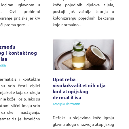
 lociran uglavnom u
kože pojedinih djelova tijela,
ici. Ovi problemi
postoji još važnija teorija o
aranje pritiska jer krv
koloniziranju pojedinih bektarija
eći prema gore…
koje normalno…
između
og i kontaktnog
isa
titis
Upotreba
ermatitis i kontaktni
visokokvalitetnih ulja
 su vrlo česti oblici
kod atopijskog
nja kože koja uzrokuju
dermatitisa
anje kože i osip. Iako su
Atopijski dermatitis
ptomi slični imaju vrlo
 uzroke nastajanja.
Defekti u slojevima kože igraju
ermatitis je hronično
glavnu ulogu u razvoju atopijskog