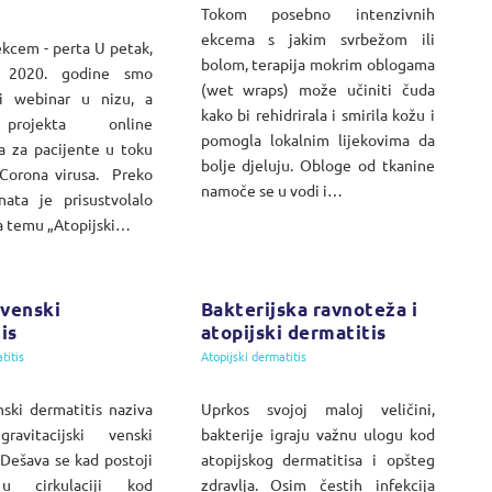
Tokom posebno intenzivnih
ekcema s jakim svrbežom ili
ekcem - perta U petak,
bolom, terapija mokrim oblogama
 2020. godine smo
(wet wraps) može učiniti čuda
vi webinar u nizu, a
kako bi rehidrirala i smirila kožu i
projekta online
pomogla lokalnim lijekovima da
a za pacijente u toku
bolje djeluju. Obloge od tkanine
Corona virusa. Preko
namoče se u vodi i…
nata je prisustvolalo
a temu „Atopijski…
-venski
Bakterijska ravnoteža i
is
atopijski dermatitis
titis
Atopijski dermatitis
nski dermatitis naziva
Uprkos svojoj maloj veličini,
avitacijski venski
bakterije igraju važnu ulogu kod
 Dešava se kad postoji
atopijskog dermatitisa i opšteg
u cirkulaciji kod
zdravlja. Osim čestih infekcija