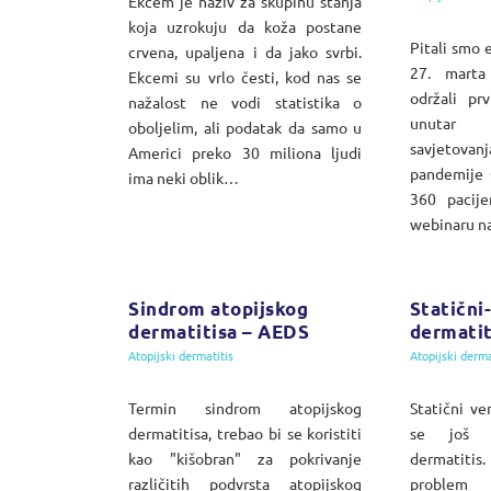
Ekcem je naziv za skupinu stanja
koja uzrokuju da koža postane
Pitali smo 
crvena, upaljena i da jako svrbi.
27. marta
Ekcemi su vrlo česti, kod nas se
održali pr
nažalost ne vodi statistika o
unutar 
oboljelim, ali podatak da samo u
savjetovanj
Americi preko 30 miliona ljudi
pandemije 
ima neki oblik…
360 pacije
webinaru n
Sindrom atopijskog
Statični
dermatitisa – AEDS
dermatit
Atopijski dermatitis
Atopijski derma
Termin sindrom atopijskog
Statični ve
dermatitisa, trebao bi se koristiti
se još gr
kao "kišobran" za pokrivanje
dermatitis.
različitih podvrsta atopijskog
problem 