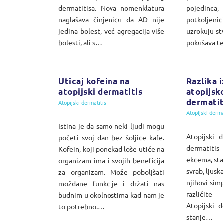
dermatitisa. Nova nomenklatura
pojedinca,
naglašava činjenicu da AD nije
potkoljen
jedina bolest, već agregacija više
uzrokuju stv
bolesti, ali s…
pokušava t
Uticaj kofeina na
Razlika 
atopijski dermatitis
atopijsk
dermatit
Atopijski dermatitis
Atopijski derma
Istina je da samo neki ljudi mogu
Atopijski d
početi svoj dan bez šoljice kafe.
dermatitis
Kofein, koji ponekad loše utiče na
ekcema, sta
organizam ima i svojih beneficija
svrab, ljusk
za organizam. Može poboljšati
njihovi sim
moždane funkcije i držati nas
različite
budnim u okolnostima kad nam je
Atopijski d
to potrebno.…
stanje…