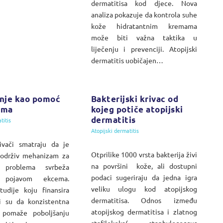
dermatitisa kod djece. Nova
analiza pokazuje da kontrola suhe
kože hidratantnim kremama
može biti važna taktika u
liječenju i prevenciji. Atopijski
dermatitis uobičajen…
anje kao pomoć
Bakterijski krivac od
ema
kojeg potiče atopijski
dermatitis
titis
Atopijski dermatitis
živači smatraju da je
Otprilike 1000 vrsta bakterija živi
 održiv mehanizam za
na površini kože, ali dostupni
e problema svrbeža
podaci sugeriraju da jedna igra
g pojavom ekcema.
veliku ulogu kod atopijskog
tudije koju finansira
dermatitisa. Odnos između
li su da konzistentna
atopijskog dermatitisa i zlatnog
 pomaže poboljšanju
stafilokoka( staphylococcus