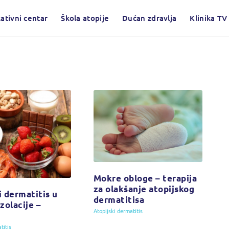
ativni centar
Škola atopije
Dućan zdravlja
Klinika TV
Mokre obloge – terapija
za olakšanje atopijskog
i dermatitis u
dermatitisa
zolacije –
Atopijski dermatitis
titis