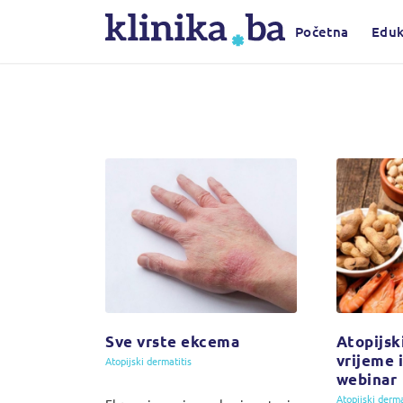
Početna
Eduk
Sve vrste ekcema
Atopijsk
vrijeme i
Atopijski dermatitis
webinar
Atopijski derma