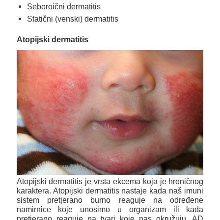
Seboroični dermatitis
Statični (venski) dermatitis
Atopijski dermatitis
Atopijski dermatitis je vrsta ekcema koja je hroničnog
karaktera. Atopijski dermatitis nastaje kada naš imuni
sistem pretjerano burno reaguje na određene
namirnice koje unosimo u organizam ili kada
pretjerano reaguje na tvari koje nas okružuju. AD