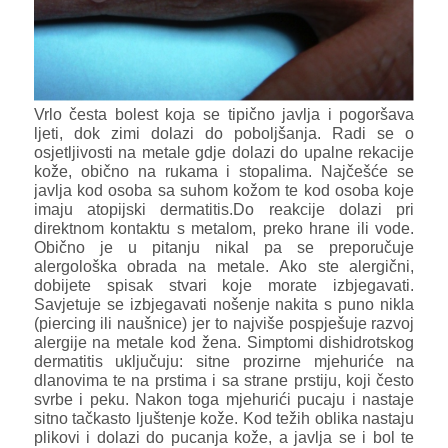
Vrlo česta bolest koja se tipično javlja i pogoršava
ljeti, dok zimi dolazi do poboljšanja. Radi se o
osjetljivosti na metale gdje dolazi do upalne rekacije
kože, obično na rukama i stopalima. Najčešće se
javlja kod osoba sa suhom kožom te kod osoba koje
imaju atopijski dermatitis.Do reakcije dolazi pri
direktnom kontaktu s metalom, preko hrane ili vode.
Obično je u pitanju nikal pa se preporučuje
alergološka obrada na metale. Ako ste alergični,
dobijete spisak stvari koje morate izbjegavati.
Savjetuje se izbjegavati nošenje nakita s puno nikla
(piercing ili naušnice) jer to najviše pospješuje razvoj
alergije na metale kod žena. Simptomi dishidrotskog
dermatitis uključuju: sitne prozirne mjehuriće na
dlanovima te na prstima i sa strane prstiju, koji često
svrbe i peku. Nakon toga mjehurići pucaju i nastaje
sitno tačkasto ljuštenje kože. Kod težih oblika nastaju
plikovi i dolazi do pucanja kože, a javlja se i bol te