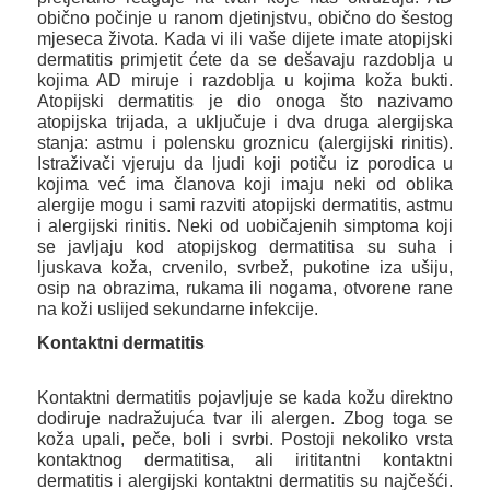
obično počinje u ranom djetinjstvu, obično do šestog
mjeseca života. Kada vi ili vaše dijete imate atopijski
dermatitis primjetit ćete da se dešavaju razdoblja u
kojima AD miruje i razdoblja u kojima koža bukti.
Atopijski dermatitis je dio onoga što nazivamo
atopijska trijada, a uključuje i dva druga alergijska
stanja: astmu i polensku groznicu (alergijski rinitis).
Istraživači vjeruju da ljudi koji potiču iz porodica u
kojima već ima članova koji imaju neki od oblika
alergije mogu i sami razviti atopijski dermatitis, astmu
i alergijski rinitis. Neki od uobičajenih simptoma koji
se javljaju kod atopijskog dermatitisa su suha i
ljuskava koža, crvenilo, svrbež, pukotine iza ušiju,
osip na obrazima, rukama ili nogama, otvorene rane
na koži uslijed sekundarne infekcije.
Kontaktni dermatitis
Kontaktni dermatitis pojavljuje se kada kožu direktno
dodiruje nadražujuća tvar ili alergen. Zbog toga se
koža upali, peče, boli i svrbi. Postoji nekoliko vrsta
kontaktnog dermatitisa, ali irititantni kontaktni
dermatitis i alergijski kontaktni dermatitis su najčešći.