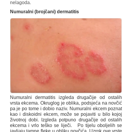
nelagoda.
Numuralni (brojčani) dermatitis
Numuralni dermatitis izgleda drugačije od ostalih
vrsta ekcema. Okruglog je oblika, podsjeća na novčić
pa je po tome i dobio naziv. Numuralni ekcem poznat
kao i diskoidni ekcem, može se pojaviti u bilo kojoj
životnoj dobi. Izgleda potpuno drugačije od ostalih
ekcema i vrlo teško se liječi. Po tijelu oboljelih se
javljaju tamne fleke u obliku novčića. Uzrok ove vrste