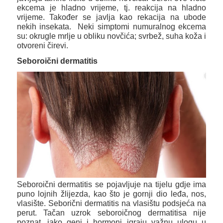
ekcema je hladno vrijeme, tj. reakcija na hladno
vrijeme. Također se javlja kao rekacija na ubode
nekih insekata. Neki simptomi numuralnog ekcema
su: okrugle mrlje u obliku novčića; svrbež, suha koža i
otvoreni čirevi.
Seboroični dermatitis
Seboroični dermatitis se pojavljuje na tijelu gdje ima
puno lojnih žlijezda, kao što je gornji dio leđa, nos,
vlasište. Seborični dermatitis na vlasištu podsjeća na
perut. Tačan uzrok seboroičnog dermatitisa nije
poznat, iako geni i hormoni igraju važnu ulogu u