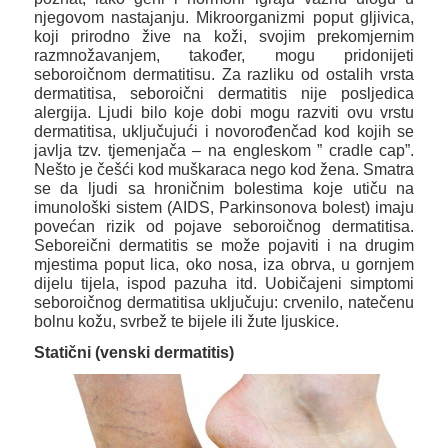
njegovom nastajanju. Mikroorganizmi poput gljivica,
koji prirodno žive na koži, svojim prekomjernim
razmnožavanjem, također, mogu pridonijeti
seboroičnom dermatitisu. Za razliku od ostalih vrsta
dermatitisa, seboroični dermatitis nije posljedica
alergija. Ljudi bilo koje dobi mogu razviti ovu vrstu
dermatitisa, uključujući i novorođenčad kod kojih se
javlja tzv. tjemenjača – na engleskom ” cradle cap”.
Nešto je češći kod muškaraca nego kod žena. Smatra
se da ljudi sa hroničnim bolestima koje utiču na
imunološki sistem (AIDS, Parkinsonova bolest) imaju
povećan rizik od pojave seboroičnog dermatitisa.
Seboreični dermatitis se može pojaviti i na drugim
mjestima poput lica, oko nosa, iza obrva, u gornjem
dijelu tijela, ispod pazuha itd. Uobičajeni simptomi
seboroičnog dermatitisa uključuju: crvenilo, natečenu
bolnu kožu, svrbež te bijele ili žute ljuskice.
Statični (venski dermatitis)