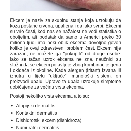
Ekcem je naziv za skupinu stanja koja uzrokuju da
koža postane crvena, upaljena i da jako svrbi. Ekcemi
su vrlo česti, kod nas se nažalost ne vodi statistika o
oboljelim, ali podatak da samo u Americi preko 30
miliona ljudi ima neki oblik ekcema dovoljno govori
koliko je ovaj zdravstveni problem čest. Ekcem nije
zarazan, ne možete ga “pokupiti” od druge osobe.
Iako se tačan uzrok ekcema ne zna, naučnici su
složni da se ekcem pojavljuje zbog kombinacije gena
i okidača iz okoline. Kada alergen (iritant) izvana ili
iznutra u tijelu “uključe” imunološki sistem, on
proizvodi upalu. Upravo ta upala uzrokuje simptome
uobičajene za većinu vrsta ekcema.
Postoji nekoliko vrsta ekcema, a to su:
Atopijski dermatitis
Kontaktni dermatitis
Dishidrotski ekcem (dishidroza)
Numuralni dermatitis