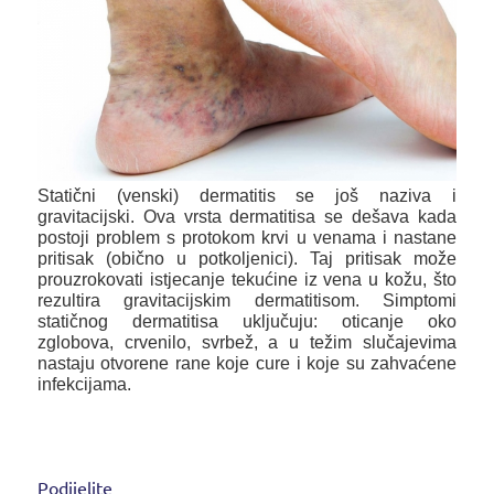
Statični (venski) dermatitis se još naziva i
gravitacijski. Ova vrsta dermatitisa se dešava kada
postoji problem s protokom krvi u venama i nastane
pritisak (obično u potkoljenici). Taj pritisak može
prouzrokovati istjecanje tekućine iz vena u kožu, što
rezultira gravitacijskim dermatitisom. Simptomi
statičnog dermatitisa uključuju: oticanje oko
zglobova, crvenilo, svrbež, a u težim slučajevima
nastaju otvorene rane koje cure i koje su zahvaćene
infekcijama.
Podijelite