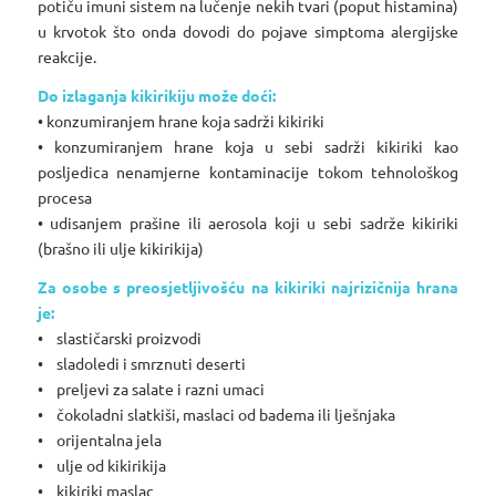
potiču imuni sistem na lučenje nekih tvari (poput histamina)
u krvotok što onda dovodi do pojave simptoma alergijske
reakcije.
Do izlaganja kikirikiju može doći:
• konzumiranjem hrane koja sadrži kikiriki
• konzumiranjem hrane koja u sebi sadrži kikiriki kao
posljedica nenamjerne kontaminacije tokom tehnološkog
procesa
• udisanjem prašine ili aerosola koji u sebi sadrže kikiriki
(brašno ili ulje kikirikija)
Za osobe s preosjetljivošću na kikiriki najrizičnija hrana
je:
• slastičarski proizvodi
• sladoledi i smrznuti deserti
• preljevi za salate i razni umaci
• čokoladni slatkiši, maslaci od badema ili lješnjaka
• orijentalna jela
• ulje od kikirikija
• kikiriki maslac