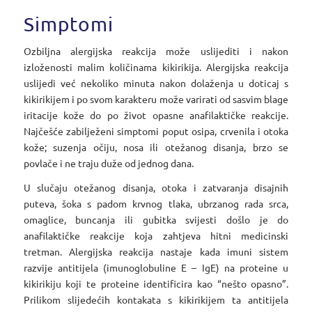
Simptomi
Ozbiljna alergijska reakcija može uslijediti i nakon
izloženosti malim količinama kikirikija. Alergijska reakcija
uslijedi već nekoliko minuta nakon dolaženja u doticaj s
kikirikijem i po svom karakteru može varirati od sasvim blage
iritacije kože do po život opasne anafilaktičke reakcije.
Najčešće zabilježeni simptomi poput osipa, crvenila i otoka
kože; suzenja očiju, nosa ili otežanog disanja, brzo se
povlače i ne traju duže od jednog dana.
U slučaju otežanog disanja, otoka i zatvaranja disajnih
puteva, šoka s padom krvnog tlaka, ubrzanog rada srca,
omaglice, buncanja ili gubitka svijesti došlo je do
anafilaktičke reakcije koja zahtjeva hitni medicinski
tretman. Alergijska reakcija nastaje kada imuni sistem
razvije antitijela (imunoglobuline E – IgE) na proteine u
kikirikiju koji te proteine identificira kao “nešto opasno”.
Prilikom slijedećih kontakata s kikirikijem ta antitijela