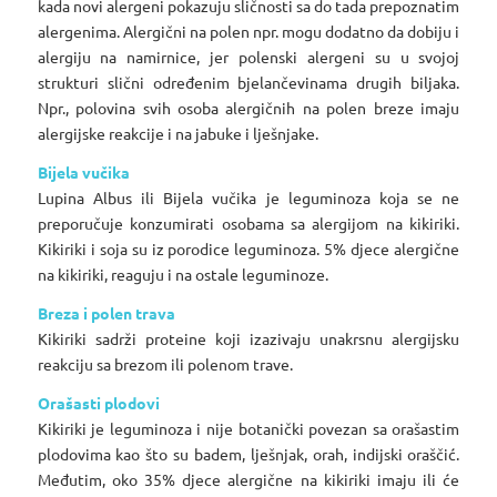
kada novi alergeni pokazuju sličnosti sa do tada prepoznatim
alergenima. Alergični na polen npr. mogu dodatno da dobiju i
alergiju na namirnice, jer polenski alergeni su u svojoj
strukturi slični određenim bjelančevinama drugih biljaka.
Npr., polovina svih osoba alergičnih na polen breze imaju
alergijske reakcije i na jabuke i lješnjake.
Bijela vučika
Lupina Albus ili Bijela vučika je leguminoza koja se ne
preporučuje konzumirati osobama sa alergijom na kikiriki.
Kikiriki i soja su iz porodice leguminoza. 5% djece alergične
na kikiriki, reaguju i na ostale leguminoze.
Breza i polen trava
Kikiriki sadrži proteine koji izazivaju unakrsnu alergijsku
reakciju sa brezom ili polenom trave.
Orašasti plodovi
Kikiriki je leguminoza i nije botanički povezan sa orašastim
plodovima kao što su badem, lješnjak, orah, indijski oraščić.
Međutim, oko 35% djece alergične na kikiriki imaju ili će