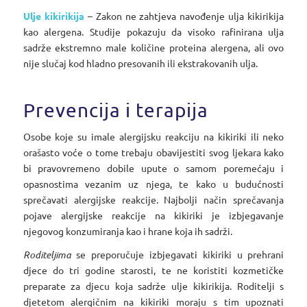
Ulje kikirikija
– Zakon ne zahtjeva navođenje ulja kikirikija
kao alergena. Studije pokazuju da visoko rafinirana ulja
sadrže ekstremno male količine proteina alergena, ali ovo
nije slučaj kod hladno presovanih ili ekstrakovanih ulja.
Prevencija i terapija
Osobe koje su imale alergijsku reakciju na kikiriki ili neko
orašasto voće o tome trebaju obavijestiti svog ljekara kako
bi pravovremeno dobile upute o samom poremećaju i
opasnostima vezanim uz njega, te kako u budućnosti
sprečavati alergijske reakcije. Najbolji način sprečavanja
pojave alergijske reakcije na kikiriki je izbjegavanje
njegovog konzumiranja kao i hrane koja ih sadrži.
Roditeljima
se preporučuje izbjegavati kikiriki u prehrani
djece do tri godine starosti, te ne koristiti kozmetičke
preparate za djecu koja sadrže ulje kikirikija. Roditelji s
djetetom alergičnim na kikiriki moraju s tim upoznati