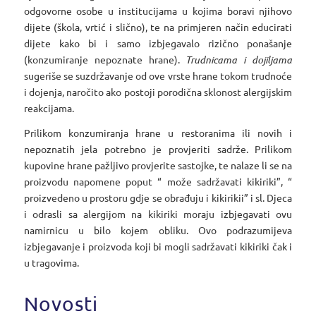
odgovorne osobe u institucijama u kojima boravi njihovo
dijete (škola, vrtić i slično), te na primjeren način educirati
dijete kako bi i samo izbjegavalo rizično ponašanje
(konzumiranje nepoznate hrane).
Trudnicama i dojiljama
sugeriše se suzdržavanje od ove vrste hrane tokom trudnoće
i dojenja, naročito ako postoji porodična sklonost alergijskim
reakcijama.
Prilikom konzumiranja hrane u restoranima ili novih i
nepoznatih jela potrebno je provjeriti sadrže. Prilikom
kupovine hrane pažljivo provjerite sastojke, te nalaze li se na
proizvodu napomene poput “ može sadržavati kikiriki”, “
proizvedeno u prostoru gdje se obrađuju i kikirikii” i sl. Djeca
i odrasli sa alergijom na kikiriki moraju izbjegavati ovu
namirnicu u bilo kojem obliku. Ovo podrazumijeva
izbjegavanje i proizvoda koji bi mogli sadržavati kikiriki čak i
u tragovima.
Novosti