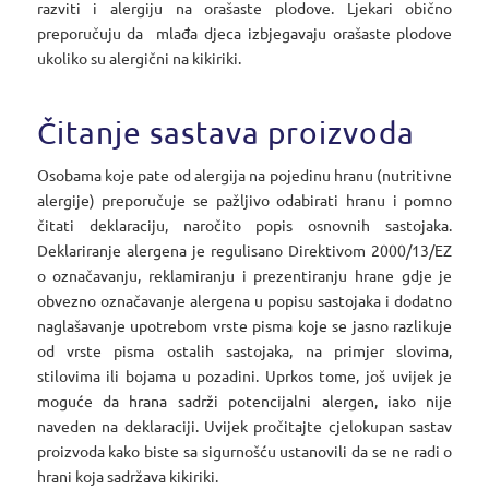
razviti i alergiju na orašaste plodove. Ljekari obično
preporučuju da mlađa djeca izbjegavaju orašaste plodove
ukoliko su alergični na kikiriki.
Čitanje sastava proizvoda
Osobama koje pate od alergija na pojedinu hranu (nutritivne
alergije) preporučuje se pažljivo odabirati hranu i pomno
čitati deklaraciju, naročito popis osnovnih sastojaka.
Deklariranje alergena je regulisano Direktivom 2000/13/EZ
o označavanju, reklamiranju i prezentiranju hrane gdje je
obvezno označavanje alergena u popisu sastojaka i dodatno
naglašavanje upotrebom vrste pisma koje se jasno razlikuje
od vrste pisma ostalih sastojaka, na primjer slovima,
stilovima ili bojama u pozadini. Uprkos tome, još uvijek je
moguće da hrana sadrži potencijalni alergen, iako nije
naveden na deklaraciji. Uvijek pročitajte cjelokupan sastav
proizvoda kako biste sa sigurnošću ustanovili da se ne radi o
hrani koja sadržava kikiriki.