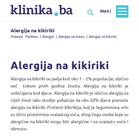
Alergija na kikiriki
Putanja:
Početna
/
Alergije
/
Alergija na hranu
/
Alergija na kikiriki
Alergija na kikiriki
Alergija na kikiriki se javlja kod oko 1 – 2% populacije, obično
već tokom prvih godina života. Alergija na kikiriki je
uobičajena kod djece. Alergija na kikiriki je obično alergija za
cijeli život iako studije pokazuje da oko 20% djece preraste
alergiju na kikiriki. Proteini kikirikija, koji je leguminoza, vrlo
su slični proteinima orašastog voća, zbog čega osobe koje su
alergične na kikiriki mogu biti alergične i na orašasto voće i
obrnuto.