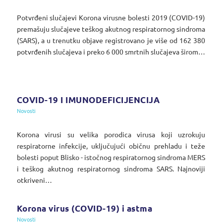
Potvrđeni slučajevi Korona virusne bolesti 2019 (COVID-19)
premašuju slučajeve teškog akutnog respiratornog sindroma
(SARS), a u trenutku objave registrovano je više od 162 380
potvrđenih slučajeva i preko 6 000 smrtnih slučajeva širom…
COVID-19 I IMUNODEFICIJENCIJA
Novosti
Korona virusi su velika porodica virusa koji uzrokuju
respiratorne infekcije, uključujući običnu prehladu i teže
bolesti poput Blisko - istočnog respiratornog sindroma MERS
i teškog akutnog respiratornog sindroma SARS. Najnoviji
otkriveni…
Korona virus (COVID-19) i astma
Novosti