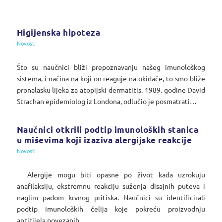
Higijenska hipoteza
Novosti
Što su naučnici bliži prepoznavanju našeg imunološkog
sistema, i načina na koji on reaguje na okidače, to smo bliže
pronalasku lijeka za atopijski dermatitis. 1989. godine David
Strachan epidemiolog iz Londona, odlučio je posmatrati…
Naučnici otkrili podtip imunoloških stanica
u miševima koji izaziva alergijske reakcije
Novosti
Alergije mogu biti opasne po život kada uzrokuju
anafilaksiju, ekstremnu reakciju suženja disajnih puteva i
naglim padom krvnog pritiska. Naučnici su identificirali
podtip imunoloških ćelija koje pokreću proizvodnju
antitijela povezanih…