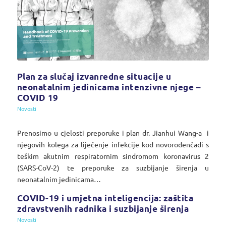
Plan za slučaj izvanredne situacije u
neonatalnim jedinicama intenzivne njege –
COVID 19
Novosti
Prenosimo u cjelosti preporuke i plan dr. Jianhui Wang-a i
njegovih kolega za liječenje infekcije kod novorođenčadi s
teškim akutnim respiratornim sindromom koronavirus 2
(SARS-CoV-2) te preporuke za suzbijanje širenja u
neonatalnim jedinicama…
COVID-19 i umjetna inteligencija: zaštita
zdravstvenih radnika i suzbijanje širenja
Novosti