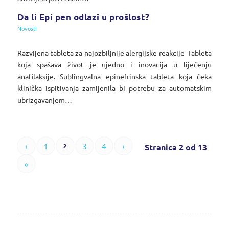
Da li Epi pen odlazi u prošlost?
Novosti
Razvijena tableta za najozbiljnije alergijske reakcije Tableta
koja spašava život je ujedno i inovacija u liječenju
anafilaksije. Sublingvalna epinefrinska tableta koja čeka
klinička ispitivanja zamijenila bi potrebu za automatskim
ubrizgavanjem…
‹
1
3
4
›
2
Stranica 2 od 13
»