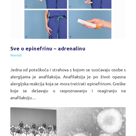
Sve o epinefrinu – adrenalinu
Novosti
Jedna od poteškoća i strahova s kojom se suočavaju osobe s
alergijama je anafilaksija. Anafilaksija je po život opasna
alergijska reakcija koja se mora tretirati epinefrinom. Greške
koje se dešavaju u raspoznavanju i reagiranju na
anafilaksiju…