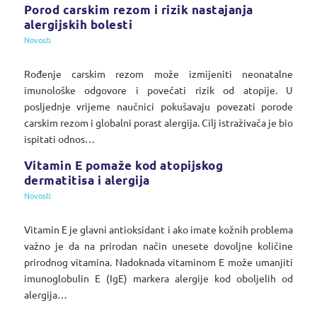
Porod carskim rezom i rizik nastajanja
alergijskih bolesti
Novosti
Rođenje carskim rezom može izmijeniti neonatalne
imunološke odgovore i povećati rizik od atopije. U
posljednje vrijeme naučnici pokušavaju povezati porode
carskim rezom i globalni porast alergija. Cilj istraživača je bio
ispitati odnos…
Vitamin E pomaže kod atopijskog
dermatitisa i alergija
Novosti
Vitamin E je glavni antioksidant i ako imate kožnih problema
važno je da na prirodan način unesete dovoljne količine
prirodnog vitamina. Nadoknada vitaminom E može umanjiti
imunoglobulin E (IgE) markera alergije kod oboljelih od
alergija…