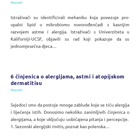
Novosti
Istraživači su identificirali mehaniku koja povezuje pro-
upalni lipid u mikrobiomu novorođenčadi s kasnijim
razvojem astme i alergija. Istraživači s Univerziteta u
Kaliforniji-UCSF, objavili su rad koji pokazuje da su
jednomjesečna djeca…
6 činjenica o alergijama, astmi i atopijskom
dermatitisu
Novosti
Svjedoci smo da postoje mnoge zablude koje se tiču alergija
i liječenja istih. Donosimo nekoliko zanimljivih činjenica o
alergijama, a koje uključuju uobičajena pitanja i percepcije.
1. Sezonski alergijski rinitis, poznat kao polenska…