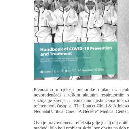
Prenosimo u cjelosti preporuke i plan dr. Jia
novorođenčadi s teškim akutnim respiratornim
suzbijanje širenja u neonatalnim jedinicama inten
referentnom časopisu The Lancet Child & Adolescen
Neonatal Critical Care, “A Béclère” Medical Center,
Ovo je pravovremena refleksija gdje je cilj objasnit
predvidi bilo koji problem skrbi, bez obzira na dob