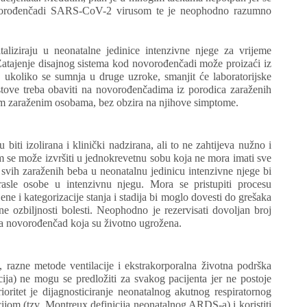
 novorođenčadi SARS-CoV-2 virusom te je neophodno razumno
taliziraju u neonatalne jedinice intenzivne njege za vrijeme
 Zatajenje disajnog sistema kod novorođenčadi može proizaći iz
a, ukoliko se sumnja u druge uzroke, smanjit će laboratorijske
estove treba obaviti na novorođenčadima iz porodica zaraženih
im zaraženim osobama, bez obzira na njihove simptome.
i izolirana i klinički nadzirana, ali to ne zahtijeva nužno i
em se može izvršiti u jednokrevetnu sobu koja ne mora imati sve
a svih zaraženih beba u neonatalnu jedinicu intenzivne njege bi
rasle osobe u intenzivnu njegu. Mora se pristupiti procesu
jene i kategorizacije stanja i stadija bi moglo dovesti do grešaka
 ozbiljnosti bolesti. Neophodno je rezervisati dovoljan broj
za novorođenčad koja su životno ugrožena.
a, razne metode ventilacije i ekstrakorporalna životna podrška
) ne mogu se predložiti za svakog pacijenta jer ne postoje
ritet je dijagnosticiranje neonatalnog akutnog respiratornog
jom (tzv. Montreux definicija neonatalnog ARDS-a) i koristiti