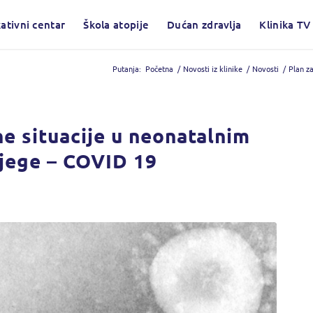
ativni centar
Škola atopije
Dućan zdravlja
Klinika TV
Putanja:
Početna
/
Novosti iz klinike
/
Novosti
/
Plan za
ne situacije u neonatalnim
njege – COVID 19