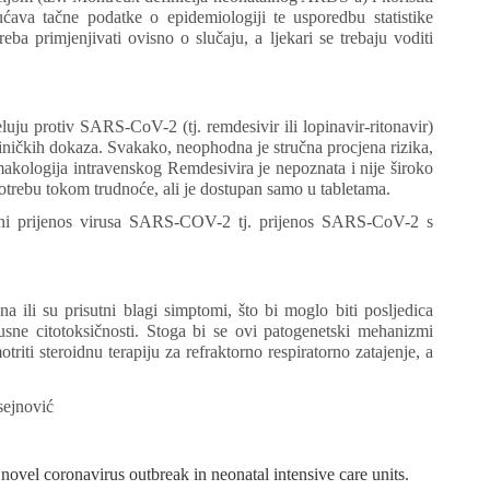
ućava tačne podatke o epidemiologiji te usporedbu statistike
ba primjenjivati ovisno o slučaju, a ljekari se trebaju voditi
eluju protiv SARS-CoV-2 (tj. remdesivir ili lopinavir-ritonavir)
liničkih dokaza. Svakako, neophodna je stručna procjena rizika,
kologija intravenskog Remdesivira je nepoznata i nije široko
potrebu tokom trudnoće, ali je dostupan samo u tabletama.
alni prijenos virusa SARS-COV-2 tj. prijenos SARS-CoV-2 s
 ili su prisutni blagi simptomi, što bi moglo biti posljedica
sne citotoksičnosti. Stoga bi se ovi patogenetski mehanizmi
riti steroidnu terapiju za refraktorno respiratorno zatajenje, a
sejnović
ovel coronavirus outbreak in neonatal intensive care units.