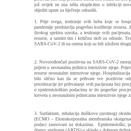
još uvijek ne zna ništa eksplicitno o infekciji
slijediti upute za liječenje odraslih.
1. Prije svega, testiranje svih beba koje se hospi
pandemije predstavlja pogrešno korištenje resursa.
širokog spektra uzroka, a testiranje svih pacijenat
resurse, a samim tim i kritičnu skrb za odrasle. T
SARS-CoV-2 ili na onima koji su bili izloženi drug
2. Novorođenčad pozitivna na SARS-CoV-2 moraju bit
prijem u neonatalnu jedinicu intenzivne njege. Prij
resurse neonatalne intenzivne njege. Hospitalizacij
bilo slično kao da se prihvate sve pozitivne od
prioritizacije jer prihvatanje svih pacijenata bez proc
u epidemiološkim podacima te do pogrešne procjene
kreveta u neonatalnim jedinicama intenzivne njege 
3. Surfaktant, inhalacija dušikova (azotnog) oksid
(ECMO – Ekstrakorporalna membranska oksigenacija
podaci zasnovani na dokazima. Epidemiološki, prio
distres sindroma (ARDS) u skladu s dobnom definici