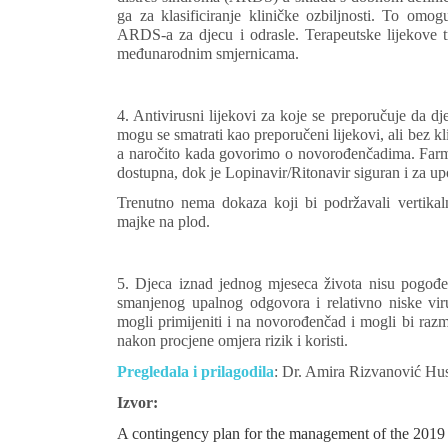
ga za klasificiranje kliničke ozbiljnosti. To omog
ARDS-a za djecu i odrasle. Terapeutske lijekove tre
međunarodnim smjernicama.
4. Antivirusni lijekovi za koje se preporučuje da dj
mogu se smatrati kao preporučeni lijekovi, ali bez k
a naročito kada govorimo o novorođenčadima. Farma
dostupna, dok je Lopinavir/Ritonavir siguran i za u
Trenutno nema dokaza koji bi podržavali vertik
majke na plod.
5. Djeca iznad jednog mjeseca života nisu pogođena
smanjenog upalnog odgovora i relativno niske viru
mogli primijeniti i na novorođenčad i mogli bi razmot
nakon procjene omjera rizik i koristi.
Pregledala i prilagodila
: Dr. Amira Rizvanović Hu
Izvor:
A contingency plan for the management of the 2019 n