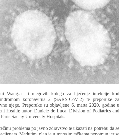
nhui Wang-a i njegovih kolega za liječenje infekcije kod
 sindromom koronavirus 2 (SARS-CoV-2) te preporuke za
zivne njege. Preporuke su objavljene 6. marta 2020. godine u
t Health; autor: Daniele de Luca, Division of Pediatrics and
 Paris Saclay University Hospitals.
i težinu problema po javno zdravstvo te ukazati na potrebu da se
 pacijenata. Međutim, plan je u mnogim tačkama nepotpun jer se