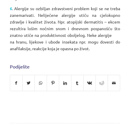
6
. Alergije su ozbiljan zdravstveni problem koji se ne treba
zanemarivati. Neliječene alergije utiču na cjelokupno
zdravlje i kvalitet života. Npr. atopijski dermatitis – ekcem
rezultira lošim noćnim snom i dnevnom pospanošću što
znatno utiče na produktivnost oboljelog. Neke alergije
na hranu, lijekove i ubode insekata npr. mogu dovesti do
anafilaksije, reakcije koja je opasna po život.
Podijelite