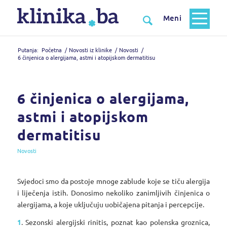
Putanja:
Početna
/
Novosti iz klinike
/
Novosti
/
6 činjenica o alergijama, astmi i atopijskom dermatitisu
6 činjenica o alergijama,
astmi i atopijskom
dermatitisu
Novosti
Svjedoci smo da postoje mnoge zablude koje se tiču alergija
i liječenja istih. Donosimo nekoliko zanimljivih činjenica o
alergijama, a koje uključuju uobičajena pitanja i percepcije.
1
. Sezonski alergijski rinitis, poznat kao polenska groznica,