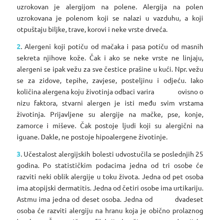
uzrokovan je alergijom na polene. Alergija na polen
uzrokovana je polenom koji se nalazi u vazduhu, a koji
otpuštaju biljke, trave, korovi i neke vrste drveća.
2
. Alergeni koji potiču od mačaka i pasa potiču od masnih
sekreta njihove kože. Čak i ako se neke vrste ne linjaju,
alergeni se ipak vežu za sve čestice prašine u kući. Npr. vežu
se za zidove, tepihe, zavjese, posteljinu i odjeću. Iako
količina alergena koju životinja odbaci varira ovisno o
nizu faktora, stvarni alergen je isti među svim vrstama
životinja. Prijavljene su alergije na mačke, pse, konje,
zamorce i miševe. Čak postoje ljudi koji su alergični na
iguane. Dakle, ne postoje hipoalergene životinje.
3
. Učestalost alergijskih bolesti udvostučila se poslednjih 25
godina. Po statističkim podacima jedna od tri osobe će
razviti neki oblik alergije u toku života. Jedna od pet osoba
ima atopijski dermatitis. Jedna od četiri osobe ima urtikariju.
Astmu ima jedna od deset osoba. Jedna od dvadeset
osoba će razviti alergiju na hranu koja je obično prolaznog