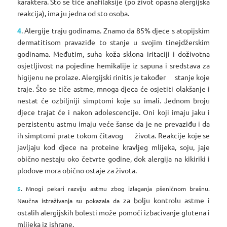
karaktera. Što se tiče anafilaksije (po život opasna alergijska
reakcija), ima ju jedna od sto osoba.
4
. Alergije traju godinama. Znamo da 85% djece s atopijskim
dermatitisom pravaziđe to stanje u svojim tinejdžerskim
godinama. Međutim, suha koža sklona iritaciji i doživotna
osjetljivost na pojedine hemikalije iz sapuna i sredstava za
higijenu ne prolaze. Alergijski rinitis je također stanje koje
traje. Što se tiče astme, mnoga djeca će osjetiti olakšanje i
nestat će ozbiljniji simptomi koje su imali. Jednom broju
djece trajat će i nakon adolescencije. Oni koji imaju jaku i
perzistentu astmu imaju veće šanse da je ne prevaziđu i da
ih simptomi prate tokom čitavog života. Reakcije koje se
javljaju kod djece na proteine kravljeg mlijeka, soju, jaje
obično nestaju oko četvrte godine, dok alergija na kikiriki i
plodove mora obično ostaje za života.
5
. Mnogi pekari razviju astmu zbog izlaganja pšeničnom brašnu.
za bolju kontrolu astme i
Naučna istraživanja su pokazala da
ostalih alergijskih bolesti može pomoći izbacivanje glutena i
mlijeka iz ishrane.