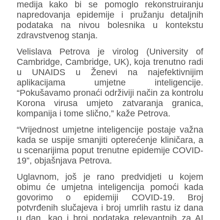
medija kako bi se pomoglo rekonstruiranju
napredovanja epidemije i pružanju detaljnih
podataka na nivou bolesnika u kontekstu
zdravstvenog stanja.
Velislava Petrova je virolog (University of
Cambridge, Cambridge, UK), koja trenutno radi
u UNAIDS u Ženevi na najefektivnijim
aplikacijama umjetne inteligencije.
“Pokušavamo pronaći održiviji način za kontrolu
Korona virusa umjeto zatvaranja granica,
kompanija i tome slično,” kaže Petrova.
“Vrijednost umjetne inteligencije postaje važna
kada se uspije smanjiti opterećenje kliničara, a
u scenarijima poput trenutne epidemije COVID-
19”, objašnjava Petrova.
Uglavnom, još je rano predvidjeti u kojem
obimu će umjetna inteligencija pomoći kada
govorimo o epidemiji COVID-19. Broj
potvrđenih slučajeva i broj umrlih rastu iz dana
u dan, kao i broj podataka relevantnih za AI