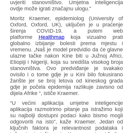
uvjeriti stanovništvo. Umjetna inteligencija
ovdje može igrati značajnu ulogu.”
Moritz Kraemer, epidemiolog (University of
Oxford, Oxford, UK), uključen je u praćenje
širenja COVID-19, a putem web
platforme
Healthmap
koja vizualno prati
globalno izbijanje bolesti prema mjestu i
vremenu. „Naš je model predvidio da će glavne
ulazne tačke nakon Kine biti u Južnoj Africi,
Etiopiji i Nigeriji, koja su središta visokog broja
stanovništva. Ovo predviđanje je svakako
ovisilo i o tome gdje je u Kini bilo fokusirano
žarište jer se broj letova od kineskog grada
gdje je počela epidemija razlikuje zavisno od
dijela Afrike “, ističe Kraemer.
“U većini aplikacija umjetne inteligencije
aplikacija razmotrimo pitanje pa istražimo koji
su najbolji dostupni podaci kako bismo mogli
odgovoriti na isto”, kaže Kraemer. Jedan od
ključnih faktora je relevantnost podataka i