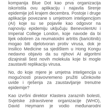
kompanija Blue Dot kao prva organizacija
iskoristila ovu aplikaciju i najavila širenje
epidemije još krajem decembra. Postoje i druge
aplikacije povezane s umjetnom inteligencijom
(AI) koje su se pojavile kao odgovor na
najnoviju epidemiju uključuju BenevolentAI i
Imperial College London, koje navode da bi
lijek odobren za reumatoidni artritis (baricitinib)
mogao biti djelotvoran protiv virusa, dok je
Insilico Medicine sa sjedištem u Hong Kongu
nedavno objavio da su njihovi AI algoritmi
dizajnirali šest novih molekula koje bi mogle
zaustaviti replikaciju virusa.
No, do koje mjere je umjetna inteligencija u
mogućnosti pravovremeno pružiti učinkovite
uvide i rješenja za zaustavljanje trenutne
epidemije?
Kao izvršni direktor Klastera zaraznih bolesti,
Svjetske zdravstvene organizacije (WHO),
David Heymann je vodio međunarodni