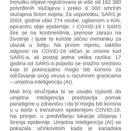
trenutku objave registrovano je više od 162 380
potvrđenih slučajeva i preko 6 000 smrtnih
slučajeva širom svijeta. Za usporedbu, SARS je
2003. godine ubio 774 osobe, uglavnom u Kini,
epicentru obje epidemije. I COVID-19 i SARS
šire se na kontinentima, prenose zarazu na
životinje i ljude te koriste sličnu mehaniku za
ulazak u
ćeliju
. Na prvom mjestu, taktički
odgovor na COVID-19 sličan je onome kod
SARS-a, ali postoji jedna velika razlika: 17
godina od SARS-a pojavilo se snažno sredstvo
koje bi potencijalno moglo biti korisno za
održavanje ovog virusa u razumnim granicama
– umjetna inteligencija (AI).
Mali broj stručnjaka bi se usudio izjasniti da
umjetna inteligencija predstavlja pomak
paradigme u zdravstvu i da bi mogla biti korisna
u u borbi s
trenutnom epidemijom COVID-19.
Na primjer, u predviđanju lokacije izbijanja i
širenja epidemije. Umjetna inteligencija (AI) se
pokazala učinkovitom kada je kanadska