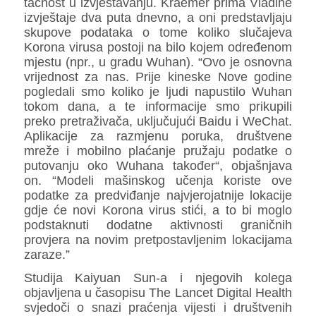
tačnost u izvještavanju. Kraemer prima Vladine
izvještaje dva puta dnevno, a oni predstavljaju
skupove podataka o tome koliko slučajeva
Korona virusa postoji na bilo kojem određenom
mjestu (npr., u gradu Wuhan). “Ovo je osnovna
vrijednost za nas. Prije kineske Nove godine
pogledali smo koliko je ljudi napustilo Wuhan
tokom dana, a te informacije smo prikupili
preko pretraživača, uključujući Baidu i WeChat.
Aplikacije za razmjenu poruka, društvene
mreže i mobilno plaćanje pružaju podatke o
putovanju oko Wuhana također“, objašnjava
on. “Modeli mašinskog učenja koriste ove
podatke za predviđanje najvjerojatnije lokacije
gdje će novi Korona virus stići, a to bi moglo
podstaknuti dodatne aktivnosti graničnih
provjera na novim pretpostavljenim lokacijama
zaraze.”
Studija Kaiyuan Sun-a i njegovih kolega
objavljena u časopisu The Lancet Digital Health
svjedoči o snazi praćenja vijesti i društvenih