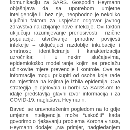
komunikaciju za SARS. Gospodin Heymann
objašnjava da sa upotrebom umjetne
inteligencije ili bez nje, neophodno je nekoliko
ključnih faktora za uspješan odgovor javnog
zdravstva na izbijanje nove infekcije. Ovi faktori
uključuju razumijevanje prenosivosti i rizične
populacije; utvrđivanje prirodne povijesti
infekcije – uključujući razdoblje inkubacije i
smrtnost; identificiranje i karakterizacija
uzročnika; i u nekim slučajevima,
epidemiološko modeliranje kojim se predlažu
učinkovite mjere prevencije i kontrole. Ove se
informacije mogu prikupiti od osoba koje rade
na mjestima na kojima je izbila epidemija. Ova
strategija je djelovala u borbi sa SARS-om te
idalje predstavlja glavni izvor informacija i za
COVID-19, naglašava Heymann.
Baveći se uravnoteženim pogledom na to gdje
umjetna inteligencija može “uskočiti” kada
govorimo o rješavanju problema Korona virusa,
Heymann dodaje: „Na primjer, nadgledanjem