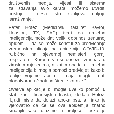
društvenih medija, vijesti ili sistema
za
izdavanja avio karata, možemo utvrditi
postoji li nešto što zahtijeva daljnje
istraživanje.”
Peter Hotez (Medicinski fakultet Baylor,
Houston, TX, SAD) tvrdi da umjetna
inteligencija može dati veliki doprinos trenutnoj
epidemiji i da se može koristiti za predviđanje
vremenskih uticaja na epidemiju COVID-19.
“Obično na sjevernoj hemisferi, gornji
respiratorni Korona virusi dosežu vrhunac u
zimskim mjesecima, a zatim opadaju. Umjetna
inteligencija bi mogla pomoći predvidjeti kako bi
toplije vrijeme aprila i maja moglo imati
blagotvoran učinak na širenje zaraze.”
Ovakve aplikacije bi mogle uveliko pomoći u
stabilizaciji finansijskih tržišta, dodaje Hotez.
“Ljudi misle da dolazi apokalipsa, ali iako je
vjerovatno da će se ova epidemija znatno
smanjiti kako ulazimo u proljeće, teško je