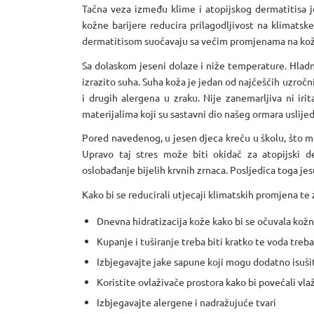
Tačna veza između klime i atopijskog dermatitisa jo
kožne barijere reducira prilagodljivost na klimatsk
dermatitisom suočavaju sa većim promjenama na koži
Sa dolaskom jeseni dolaze i niže temperature. Hladn
izrazito suha. Suha koža je jedan od najčešćih uzročn
i drugih alergena u zraku. Nije zanemarljiva ni ir
materijalima koji su sastavni dio našeg ormara uslije
Pored navedenog, u jesen djeca kreću u školu, što mož
Upravo taj stres može biti okidač za atopijski d
oslobađanje bijelih krvnih zrnaca. Posljedica toga jesu
Kako bi se reducirali utjecaji klimatskih promjena te z
Dnevna hidratizacija kože kako bi se očuvala kožn
Kupanje i tuširanje treba biti kratko te voda treba
Izbjegavajte jake sapune koji mogu dodatno isuši
Koristite ovlaživače prostora kako bi povećali vl
Izbjegavajte alergene i nadražujuće tvari