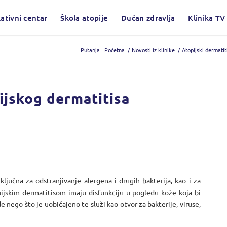
ativni centar
Škola atopije
Dućan zdravlja
Klinika TV
Putanja:
Početna
/
Novosti iz klinike
/
Atopijski dermatit
ijskog dermatitisa
ključna za odstranjivanje alergena i drugih bakterija, kao i za
pijskim dermatitisom imaju disfunkciju u pogledu kože koja bi
de nego što je uobičajeno te služi kao otvor za bakterije, viruse,