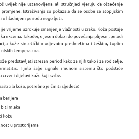
š uvijek nije ustanovljena, ali stručnjaci vjeruju da oštećenje
e promjene. Istraživanja su pokazala da se osobe sa atopijskim
 u hladnijem periodu nego ljeti.
ije vrijeme uzrokuje smanjenje vlažnosti u zraku. Koža postaje
ika ekcema. Također, u jesen dolazi do povećanja plijesni, peludi
itacija kože sintetičkim odjevnim predmetima i teškim, toplim
d niskih temperatura.
e predstavljati stresan period kako za njih tako i za roditelje.
ermatitis. Tijelo šalje signale imunom sistemu što podstiče
 crveni dijelovi kože koji svrbe.
aštitila koža, potrebno je činiti sljedeće:
a barijera
 biti mlaka
ti kožu
ažnost u prostorijama