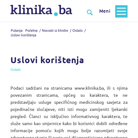
Putanja:
Početna
/
Novosti iz klinike
/
Ostalo
/
Uslovi korištenja
Uslovi korištenja
Ostalo
Podaci sadržani na stranicama www.klinika.ba, ili s njima
povezanim stranicama, općeg su karaktera, te ne
predstavljaju usluge specifičnog medicinskog savjeta za
pojedinačne slučajeve, niti isti mogu zamijeniti ljekarski
pregled. Članci su isključivo informativnog karaktera, te
služe samo kao smjernice kako bi korisnici dobili određene
informacije pomoću kojih mogu bolje razumijeti svoje
zdravstveno stanje ili svoje već dijagnosticirane zdravstvene