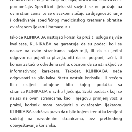
poremećaje. Specifični lljekarski savjeti se ne pružaju na
ovim stranicama, te se u svakom slučaju za dijagnosticiranje
i određivanje specifičnog medicinskog tretmana obratite
ovlaštenom ljekaru i farmaceutu.
Iako će KLINIKA.BA nastojati korisniku pružiti uslugu najviše
kvalitete, KLINIKA.BA ne garantuje da su podaci koji se
nalaze na ovim stranicama najažurniji, ili da su jedini
odgovor na pojedina pitanja, niti da su potpuni, tačni, ili
korisni za tačno određenu svrhu, obzirom da su isti isključivo
informativnog karaktera. Također, KLINIKA.BA neće
odgovarati za bilo kakvu štetu nastalu korisniku ili trećem
licu uslijed primjene bilo kojeg podatka sa
stranica KLINIKA.BA u svrhu liječenja. Svaki podatak koji se
nalazi na ovim stranicama, kao i njegovu primjenjivost u
praksi, korisnik mora provjeriti s ovlaštenim ljekarom.
KLINIKA.BA zadržava pravo da u bilo kojem trenutku izmijeni
sadržaj na navedenim stranicama, bez prethodnog
obavještavanja korisnika.