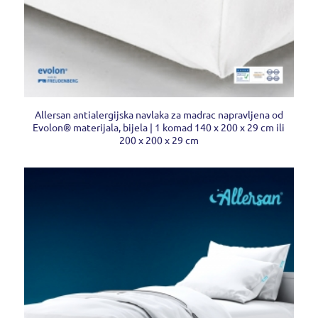
Allersan antialergijska navlaka za madrac napravljena od
Evolon® materijala, bijela | 1 komad 140 x 200 x 29 cm ili
200 x 200 x 29 cm