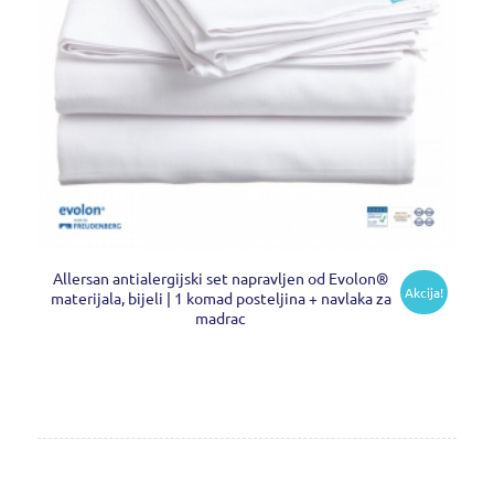
Allersan antialergijski set napravljen od Evolon®
Akcija!
materijala, bijeli | 1 komad posteljina + navlaka za
madrac