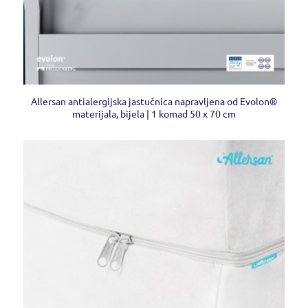
Allersan antialergijska jastučnica napravljena od Evolon®
materijala, bijela | 1 komad 50 x 70 cm