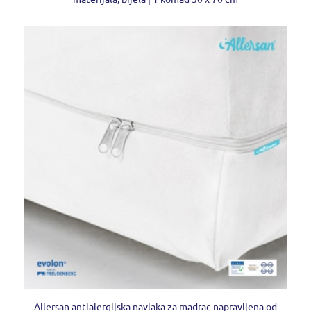
Allersan antialergijska navlaka za madrac napravljena od