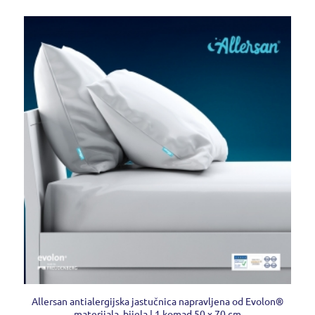
Allersan antialergijska jastučnica napravljena od Evolon®
materijala, bijela | 1 komad 50 x 70 cm