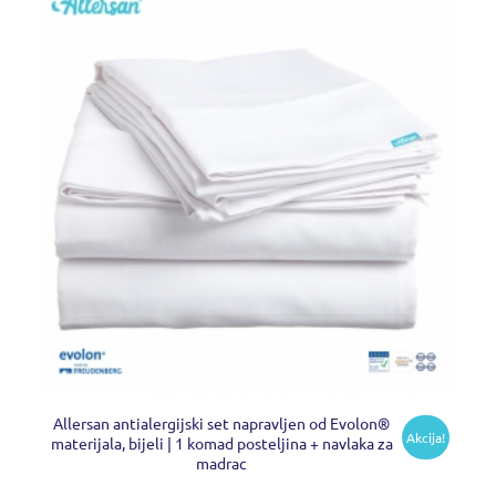
Allersan antialergijski set napravljen od Evolon®
Akcija!
materijala, bijeli | 1 komad posteljina + navlaka za
madrac