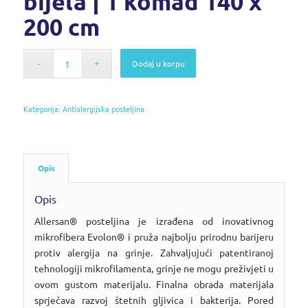
bijela | 1 komad 140 x
200 cm
Dodaj u korpu
Kategorija:
Antialergijska posteljina
Opis
Opis
Allersan® posteljina je izrađena od inovativnog
mikrofibera Evolon® i pruža najbolju prirodnu barijeru
protiv alergija na grinje. Zahvaljujući patentiranoj
tehnologiji mikrofilamenta, grinje ne mogu preživjeti u
ovom gustom materijalu. Finalna obrada materijala
sprječava razvoj štetnih gljivica i bakterija. Pored