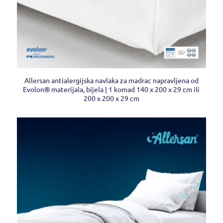
Allersan antialergijska navlaka za madrac napravljena od
Evolon® materijala, bijela | 1 komad 140 x 200 x 29 cm ili
200 x 200 x 29 cm