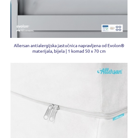
Allersan antialergijska jastučnica napravljena od Evolon®
materijala, bijela | 1 komad 50 x 70 cm