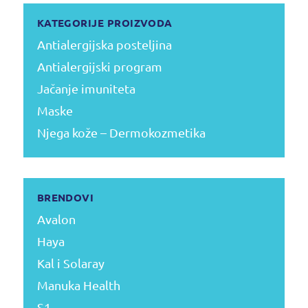
KATEGORIJE PROIZVODA
Antialergijska posteljina
Antialergijski program
Jačanje imuniteta
Maske
Njega kože – Dermokozmetika
BRENDOVI
Avalon
Haya
Kal i Solaray
Manuka Health
S1