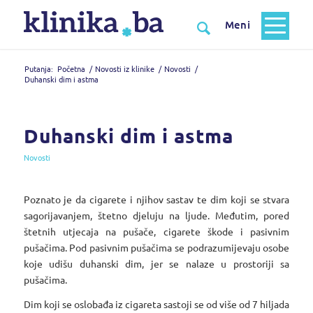
Putanja:
Početna
/
Novosti iz klinike
/
Novosti
/
Duhanski dim i astma
Duhanski dim i astma
Novosti
Poznato je da cigarete i njihov sastav te dim koji se stvara
sagorijavanjem, štetno djeluju na ljude. Međutim, pored
štetnih utjecaja na pušače, cigarete škode i pasivnim
pušačima. Pod pasivnim pušačima se podrazumijevaju osobe
koje udišu duhanski dim, jer se nalaze u prostoriji sa
pušačima.
Dim koji se oslobađa iz cigareta sastoji se od više od 7 hiljada