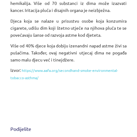
hemikalija. Više od 70 substanci iz dima može izazvati
kancer. Iritacija pluća i disajnih organa je neizbježna.
Djeca koja se nalaze u prisustvu osobe koja konzumira
cigarete, udišu dim koji štetno utječe na njihova pluća te se
povećavaju šanse od razvoja astme kod djeteta.
Više od 40% djece koja dobiju izenandni napad astme živi sa
pušačima. Također, ovaj negativni utjecaj dima ne pogađa
samo malu djecu već i tinejdžere.
Izvor:
https://www.aafa.org/secondhand-smoke-environmental-
tobacco-asthma/
Podijelite