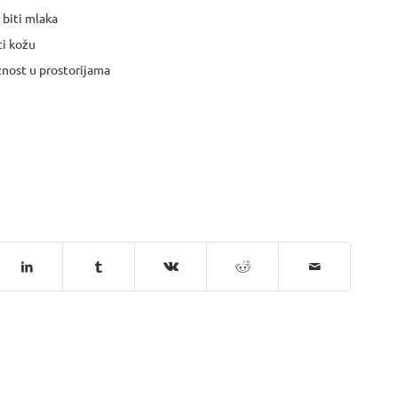
 biti mlaka
ti kožu
ažnost u prostorijama