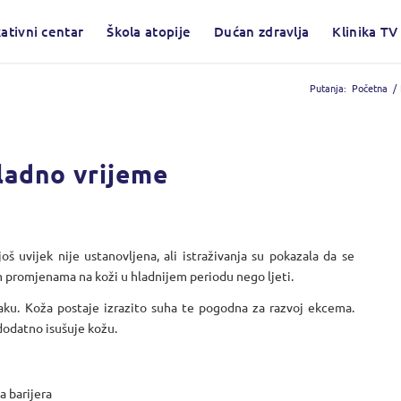
ativni centar
Škola atopije
Dućan zdravlja
Klinika TV
Putanja:
Početna
/
hladno vrijeme
š uvijek nije ustanovljena, ali istraživanja su pokazala da se
 promjenama na koži u hladnijem periodu nego ljeti.
aku. Koža postaje izrazito suha te pogodna za razvoj ekcema.
 dodatno isušuje kožu.
a barijera