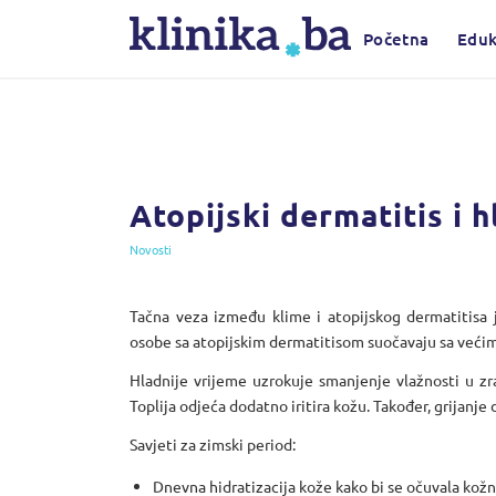
Početna
Eduk
Atopijski dermatitis i 
Novosti
Tačna veza između klime i atopijskog dermatitisa jo
osobe sa atopijskim dermatitisom suočavaju sa većim
Hladnije vrijeme uzrokuje smanjenje vlažnosti u zr
Toplija odjeća dodatno iritira kožu. Također, grijanje
Savjeti za zimski period:
Dnevna hidratizacija kože kako bi se očuvala kožn