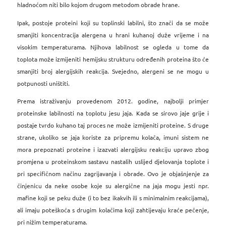
hladnoćom niti bilo kojom drugom metodom obrade hrane.
Ipak, postoje proteini koji su toplinski labilni, što znači da se može
smanjiti koncentracija alergena u hrani kuhanoj duže vrijeme i na
visokim temperaturama. Njihova labilnost se ogleda u tome da
toplota može izmijeniti hemijsku strukturu određenih proteina što će
smanjiti broj alergijskih reakcija. Svejedno, alergeni se ne mogu u
potpunosti uništiti.
Prema istraživanju provedenom 2012. godine, najbolji primjer
proteinske labilnosti na toplotu jesu jaja. Kada se sirovo jaje grije i
postaje tvrdo kuhano taj proces ne može izmijeniti proteine. S druge
strane, ukoliko se jaja koriste za pripremu kolača, imuni sistem ne
mora prepoznati proteine i izazvati alergijsku reakciju upravo zbog
promjena u proteinskom sastavu nastalih uslijed djelovanja toplote i
pri specifičnom načinu zagrijavanja i obrade. Ovo je objašnjenje za
činjenicu da neke osobe koje su alergične na jaja mogu jesti npr.
mafine koji se peku duže (i to bez ikakvih ili s minimalnim reakcijama),
ali imaju poteškoća s drugim kolačima koji zahtijevaju kraće pečenje,
pri nižim temperaturama.