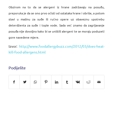
Obzirom na to da se alergeni iz hrane zadržavaju na posuđu,
preporuka je da se ono prvo očisti od ostataka hrane i obriše, a potom
stavi u mašinu za suđe ili ručno opere uz obaveznu upotrebu
deterdženta za suđe i tople vode. Sada već znamo da zagrijavanje
posuđa nije dovoljno kako bi se uništili alergeni te se moraju poduzeti
gore navedene mjere.
Izvor:
http://www.foodallergybuzz.com/2012/03/does-heat-
kill-food-allergens.html
Podijelite