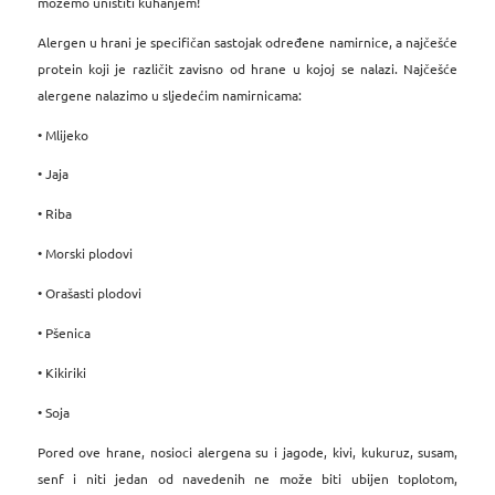
možemo uništiti kuhanjem!
Alergen u hrani je specifičan sastojak određene namirnice, a najčešće
protein koji je različit zavisno od hrane u kojoj se nalazi. Najčešće
alergene nalazimo u sljedećim namirnicama:
• Mlijeko
• Jaja
• Riba
• Morski plodovi
• Orašasti plodovi
• Pšenica
• Kikiriki
• Soja
Pored ove hrane, nosioci alergena su i jagode, kivi, kukuruz, susam,
senf i niti jedan od navedenih ne može biti ubijen toplotom,