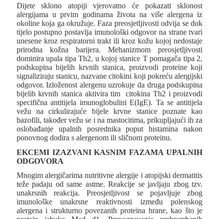
Dijete sklono atopiji vjerovatno će pokazati sklonost
alergijama u prvim godinama života na više alergena iz
okoline koja ga okružuje. Faza preosjetljivosti odvija se dok
tijelo postupno postavlja imunološki odgovor na strane tvari
unesene kroz respiratorni trakt ili kroz kožu kojoj nedostaje
prirodna kožna barijera. Mehanizmom preosjetljivosti
dominira upala tipa Th2, u kojoj stanice T pomagača tipa 2,
podskupina bijelih krvnih stanica, proizvodi proteine koji
signaliziraju stanicu, nazvane citokini koji pokreću alergijski
odgovor. Izloženost alergenu uzrokuje da druga podskupina
bijelih krvnih stanica aktivira tim citokina Th2 i proizvodi
specifična antitijela imunoglobulini E(IgE). Ta se antitijela
vežu na cirkulirajuće bijele krvne stanice poznate kao
bazofili, također vežu se i na mastocitima, prikupljajući ih za
oslobađanje upalnih posrednika poput histamina nakon
ponovnog dodira s alergenom ili sličnom proteinu.
EKCEMI IZAZVANI KASNIM FAZAMA UPALNIH
ODGOVORA
Mnogim alergičarima nutritivne alergije i atopijski dermatitis
teže padaju od same astme. Reakcije se javljaju zbog tzv.
unakrsnih reakcija. Preosjetljivost se pojavljuje zbog
imunološke unakrsne reaktivnosti između polenskog
alergena i strukturno povezanih proteina hrane, kao što je