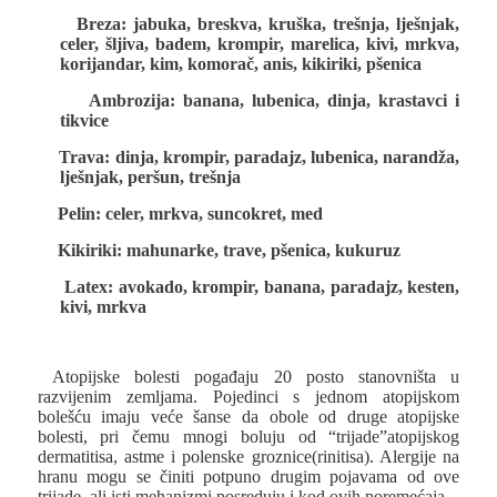
Breza: jabuka, breskva, kruška, trešnja, lješnjak,
·
celer, šljiva, badem, krompir, marelica, kivi, mrkva,
korijandar, kim, komorač, anis, kikiriki, pšenica
Ambrozija: banana, lubenica, dinja, krastavci i
·
tikvice
Trava: dinja, krompir, paradajz, lubenica, narandža,
·
lješnjak, peršun, trešnja
Pelin: celer, mrkva, suncokret, med
·
Kikiriki: mahunarke, trave, pšenica, kukuruz
·
Latex: avokado, krompir, banana, paradajz, kesten,
·
kivi, mrkva
Atopijske bolesti pogađaju 20 posto stanovništa u
razvijenim zemljama. Pojedinci s jednom atopijskom
bolešću imaju veće šanse da obole od druge atopijske
bolesti, pri čemu mnogi boluju od “trijade”atopijskog
dermatitisa, astme i polenske groznice(rinitisa). Alergije na
hranu mogu se činiti potpuno drugim pojavama od ove
trijade, ali isti mehanizmi posreduju i kod ovih poremećaja.