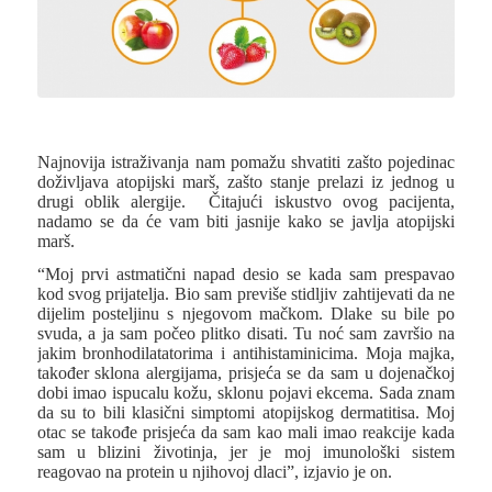
Najnovija istraživanja nam pomažu shvatiti zašto pojedinac
doživljava atopijski marš, zašto stanje prelazi iz jednog u
drugi oblik alergije. Čitajući iskustvo ovog pacijenta,
nadamo se da će vam biti jasnije kako se javlja atopijski
marš.
“
Moj prvi astmatični napad desio se kada sam prespavao
kod svog prijatelja. Bio sam previše stidljiv zahtijevati da ne
dijelim posteljinu s njegovom mačkom. Dlake su bile po
svuda, a ja sam počeo plitko disati. Tu noć sam završio na
jakim bronhodilatatorima i antihistaminicima. Moja majka,
također sklona alergijama, prisjeća se da sam u dojenačkoj
dobi imao ispucalu kožu, sklonu pojavi ekcema. Sada znam
da su to bili klasični simptomi atopijskog dermatitisa. Moj
otac se takođe prisjeća da sam kao mali imao reakcije kada
sam u blizini životinja, jer je moj imunološki sistem
reagovao na protein u njihovoj dlaci”, izjavio je on.