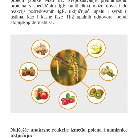
protein jabuke Mad d1. Prepoznavanje prehrambenih
proteina s specifičnim IgE antitijelima može dovesti do
reakcija posredovanih IgE, uključujući upalu i svrab u
ustima, kao i kasne faze Th2 upalnih odgovora, poput
atopijskog dermatitisa.
Najčešće unakrsne reakcije između polena i namirnice
uključuju: