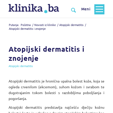
Putanja:
Početna
/
Novosti iz klinike
/
Atopijski dermatitis
/
Atopijski dermatitis i znojenje
Atopijski dermatitis i
znojenje
Atopijski dermatitis
Atopijski dermatitis je hronična upalna bolest kože, koja se
ogleda crvenilom (ekcemom), suhom kožom i svrabom te
dugotrajanim tokom bolesti s razdobljima poboljšanja i
pogoršanja.
Atopijski dermatitis predstavlja najčešću dječiju kožnu
bolest i često je udružen s drugim atopijskim bolestima kao