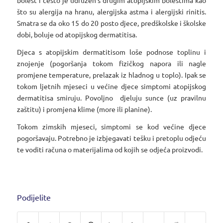
što su alergija na hranu, alergijska astma i alergijski rinitis.
Smatra se da oko 15 do 20 posto djece, predškolske i školske
dobi, boluje od atopijskog dermatitisa.
Djeca s atopijskim dermatitisom loše podnose toplinu i
znojenje (pogoršanja tokom fizičkog napora ili nagle
promjene temperature, prelazak iz hladnog u toplo). Ipak se
tokom ljetnih mjeseci u većine djece simptomi atopijskog
dermatitisa smiruju. Povoljno djeluju sunce (uz pravilnu
zaštitu) i promjena klime (more ili planine).
Tokom zimskih mjeseci, simptomi se kod većine djece
pogoršavaju. Potrebno je izbjegavati tešku i pretoplu odjeću
te voditi računa o materijalima od kojih se odjeća proizvodi.
Podijelite