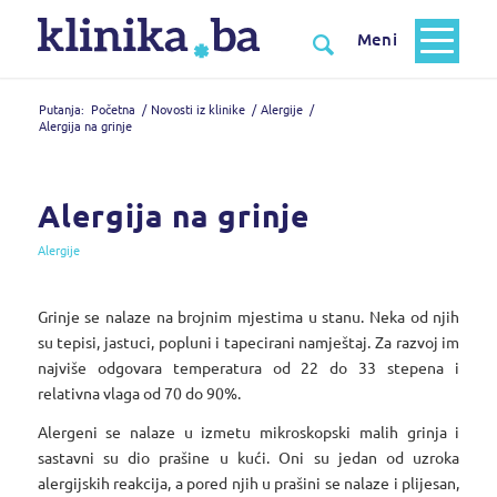
Putanja:
Početna
/
Novosti iz klinike
/
Alergije
/
Alergija na grinje
Alergija na grinje
Alergije
Grinje se nalaze na brojnim mjestima u stanu. Neka od njih
su tepisi, jastuci, popluni i tapecirani namještaj. Za razvoj im
najviše odgovara temperatura od 22 do 33 stepena i
relativna vlaga od 70 do 90%.
Alergeni se nalaze u izmetu mikroskopski malih grinja i
sastavni su dio prašine u kući. Oni su jedan od uzroka
alergijskih reakcija, a pored njih u prašini se nalaze i plijesan,