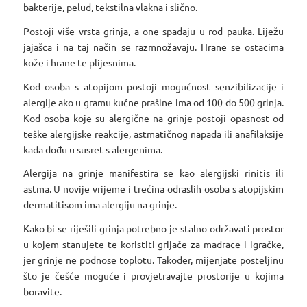
bakterije, pelud, tekstilna vlakna i slično.
Postoji više vrsta grinja, a one spadaju u rod pauka. Liježu
jajašca i na taj način se razmnožavaju. Hrane se ostacima
kože i hrane te plijesnima.
Kod osoba s atopijom postoji mogućnost senzibilizacije i
alergije ako u gramu kućne prašine ima od 100 do 500 grinja.
Kod osoba koje su alergične na grinje postoji opasnost od
teške alergijske reakcije, astmatičnog napada ili anafilaksije
kada dođu u susret s alergenima.
Alergija na grinje manifestira se kao alergijski rinitis ili
astma. U novije vrijeme i trećina odraslih osoba s atopijskim
dermatitisom ima alergiju na grinje.
Kako bi se riješili grinja potrebno je stalno održavati prostor
u kojem stanujete te koristiti grijače za madrace i igračke,
jer grinje ne podnose toplotu. Također, mijenjate posteljinu
što je češće moguće i provjetravajte prostorije u kojima
boravite.