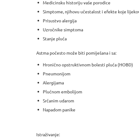
Medicinsku historiju vaše porodice
Simptome, njihovu učestalost i efekte koje lijekov
Prisustvo alergija
Uzročnike simptoma
Stanje pluća
Astma počesto može biti pomiješana i sa:
Hronično opstruktivnom bolesti pluća (HOBD)
Pneumonijom
Alergijama
Plućnom embolijom
Srčanim udarom
Napadom panike
Istraživanje: