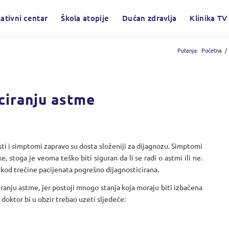
ativni centar
Škola atopije
Dućan zdravlja
Klinika TV
Putanja:
Početna
/
ciranju astme
ti i simptomi zapravo su dosta složeniji za dijagnozu. Simptomi
 stoga je veoma teško biti siguran da li se radi o astmi ili ne.
 kod trećine pacijenata pogrešno dijagnosticirana.
iranju astme, jer postoji mnogo stanja koja moraju biti izbačena
 doktor bi u obzir trebao uzeti sljedeće: