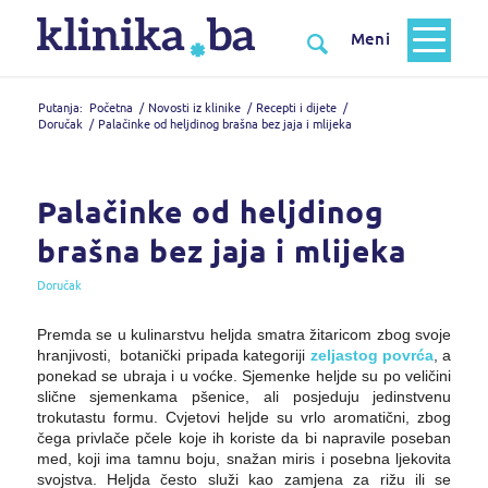
Putanja:
Početna
/
Novosti iz klinike
/
Recepti i dijete
/
Doručak
/
Palačinke od heljdinog brašna bez jaja i mlijeka
Palačinke od heljdinog
brašna bez jaja i mlijeka
Doručak
Premda se u kulinarstvu heljda smatra žitaricom zbog svoje
hranjivosti, botanički pripada kategoriji
zeljastog povrća
, a
ponekad se ubraja i u voćke. Sjemenke heljde su po veličini
slične sjemenkama pšenice, ali posjeduju jedinstvenu
trokutastu formu. Cvjetovi heljde su vrlo aromatični, zbog
čega privlače pčele koje ih koriste da bi napravile poseban
med, koji ima tamnu boju, snažan miris i posebna ljekovita
svojstva. Heljda često služi kao zamjena za rižu ili se