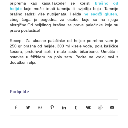
priprema kao kaša.Također se koristi
brašno od
heljde
koje može imati tamniju ili svjetliju boju. Tamnije
brašno sadrži više nutrijenata. Heljda
ne sadrži gluten
,
zbog čega je pogodna za osobe koje su na njega
alergične.Od heljdinog brašna se prave palačinke koje su
prava poslastica!
Recept: Za ukusne palačinke od heljde potrebno vam je
250 gr brašna od heljde, 300 ml kisele vode, pola kašičice
šećera, prstohvat soli, i malo sode bikarbone. Umutite i
ostavite u frižideru na pola sata. Pecite na vreloj tavi s
dodatkom ulja.
Podijelite