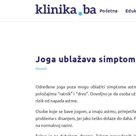
Početna
Eduk
Joga ublažava simptom
Novosti
Određene joga poze mogu ublažiti simptome astme 
položajima “ratnik” i “drvo”. Dovoljno je da osoba u
rizik od napada astme.
Osobe koje se bave jogom, a imaju astmu, primjetile
problema s disanjem, jer jako teško dolaze do daha. 
na normalnoj razini.
Fokus je na dubokom disanju. Tokom provedenih istr