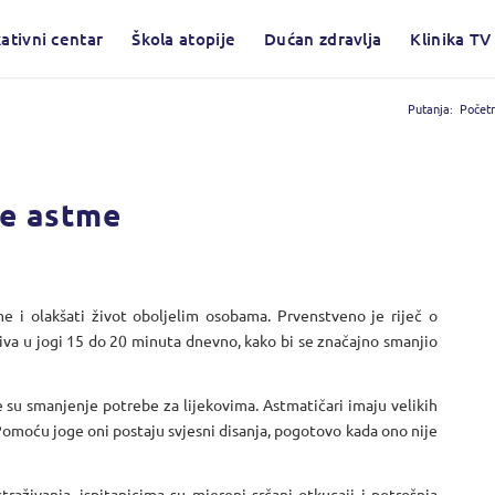
ativni centar
Škola atopije
Dućan zdravlja
Klinika TV
Putanja:
Počet
e astme
i olakšati život oboljelim osobama. Prvenstveno je riječ o
živa u jogi 15 do 20 minuta dnevno, kako bi se značajno smanjio
 su smanjenje potrebe za lijekovima. Astmatičari imaju velikih
Pomoću joge oni postaju svjesni disanja, pogotovo kada ono nije
aživanja, ispitanicima su mjereni srčani otkucaji i potrošnja