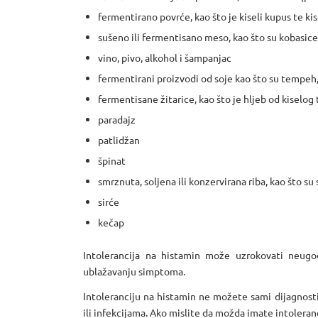
fermentirano povrće, kao što je kiseli kupus te kise
sušeno ili fermentisano meso, kao što su kobasice
vino, pivo, alkohol i šampanjac
fermentirani proizvodi od soje kao što su tempeh,
fermentisane žitarice, kao što je hljeb od kiselog 
paradajz
patlidžan
špinat
smrznuta, soljena ili konzervirana riba, kao što su 
sirće
kečap
Intolerancija na histamin može uzrokovati neug
ublažavanju simptoma.
Intoleranciju na histamin ne možete sami dijagnost
ili infekcijama. Ako mislite da možda imate intoleran