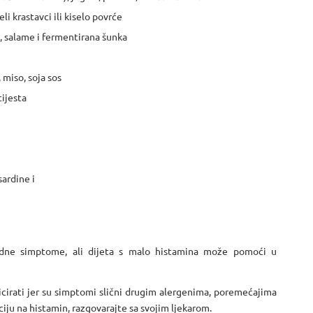
li krastavci ili kiselo povrće
, salame i fermentirana šunka
 miso, soja sos
tijesta
sardine i
odne simptome, ali dijeta s malo histamina može pomoći u
icirati jer su simptomi slični drugim alergenima, poremećajima
ciju na histamin, razgovarajte sa svojim ljekarom.