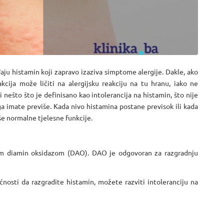
đaju histamin koji zapravo izaziva simptome alergije. Dakle, ako
kcija može ličiti na alergijsku reakciju na tu hranu, iako ne
i nešto što je definisano kao intolerancija na histamin, što nije
 ga imate previše. Kada nivo histamina postane previsok ili kada
še normalne tjelesne funkcije.
om diamin oksidazom (DAO). DAO je odgovoran za razgradnju
osti da razgradite histamin, možete razviti intoleranciju na