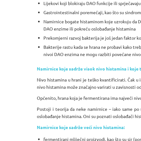
Lijekovi koji blokiraju DAO funkcije ili sprječava
Gastrointestinalni poremećaji, kao što su sindrom 
Namirnice bogate histaminom koje uzrokuju da DA
DAO enzime ili pokreću oslobađanje histamina
Prekomjerni razvoj bakterija je još jedan faktor ko
Bakterije rastu kada se hrana ne probavi kako tr
nivoi DAO enzima ne mogu razbiti povećane nivoe 
Namirnice koje sadrže visok nivo histamina i koje 
Nivo histamina u hrani je teško kvantificirati. Čak
nivo histamina može značajno varirati u zavisnosti od 
Općenito, hrana koja je fermentirana ima najveći niv
Postoji i teorija da neke namirnice – iako same po
oslobađanje histamina. Oni su poznati oslobađači hi
Namirnice koje sadrže veći nivo histamina:
fermentirani mliječni proizvodi, kao što su sir (po