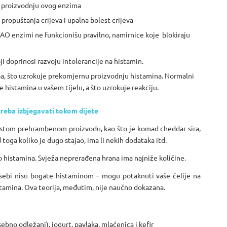
ju proizvodnju ovog enzima
propuštanja crijeva i upalna bolest crijeva
O enzimi ne funkcionišu pravilno, namirnice koje blokiraju
ji doprinosi razvoju intolerancije na histamin.
eba, što uzrokuje prekomjernu proizvodnju histamina. Normalni
histamina u vašem tijelu, a što uzrokuje reakciju.
treba izbjegavati tokom dijete
 u istom prehrambenom proizvodu, kao što je komad cheddar sira,
toga koliko je dugo stajao, ima li nekih dodataka itd.
o histamina. Svježa neprerađena hrana ima najniže količine.
 sebi nisu bogate histaminom – mogu potaknuti vaše ćelije na
stamina. Ova teorija, međutim, nije naučno dokazana.
sebno odležani), jogurt, pavlaka, mlaćenica i kefir