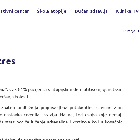
ativni centar
Škola atopije
Dućan zdravlja
Klinika TV
Putanja:
P
tres
ona”. Čak 81% pacijenta s atopijskim dermatitisom, genetskim
ršanja bolesti.
a znatno podložnija pogoršanjima potaknutim stresom zbog
o nastanka crvenila i svraba. Naime, kod osoba koje nemaju
a stres potiče lučenje adrenalina i kortizola koji u konačnici
već dolazi do pogoršanja promjena na koži.