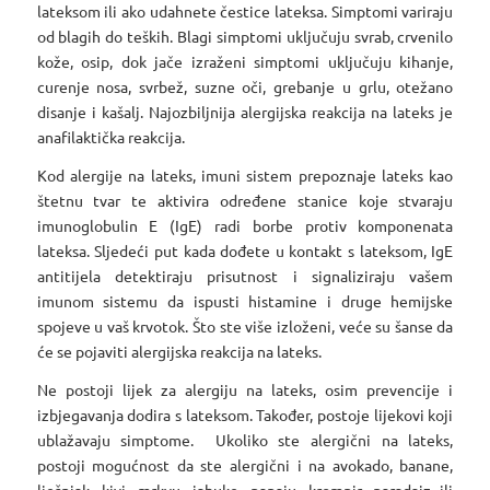
lateksom ili ako udahnete čestice lateksa. Simptomi variraju
od blagih do teških. Blagi simptomi uključuju svrab, crvenilo
kože, osip, dok jače izraženi simptomi uključuju kihanje,
curenje nosa, svrbež, suzne oči, grebanje u grlu, otežano
disanje i kašalj. Najozbiljnija alergijska reakcija na lateks je
anafilaktička reakcija.
Kod alergije na lateks, imuni sistem prepoznaje lateks kao
štetnu tvar te aktivira određene stanice koje stvaraju
imunoglobulin E (IgE) radi borbe protiv komponenata
lateksa. Sljedeći put kada dođete u kontakt s lateksom, IgE
antitijela detektiraju prisutnost i signaliziraju vašem
imunom sistemu da ispusti histamine i druge hemijske
spojeve u vaš krvotok. Što ste više izloženi, veće su šanse da
će se pojaviti alergijska reakcija na lateks.
Ne postoji lijek za alergiju na lateks, osim prevencije i
izbjegavanja dodira s lateksom. Također, postoje lijekovi koji
ublažavaju simptome. Ukoliko ste alergični na lateks,
postoji mogućnost da ste alergični i na avokado, banane,
lješnjak, kivi, mrkvu, jabuke, papaju, krompir, paradajz ili