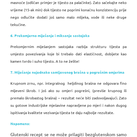
masnoće (odličan primjer je tijesto za palačinke). Zato sačekajte neko
vrijeme (15-ak min) dok tijesto ne poprimi konačnu konzistenciju prije
nego odlučite dodati još samo malo mlijeka, vode ili neke druge
tekućine.
6. Prekomjerno miješanje i miksanje sastojaka
Prekomjernim miješanjem sastojaka razbija strukturu tijesta pa
umjesto povezivanja koje bi trebalo dati elastičnost, dobijete kao
kamen tvrdo i suho tijesto. A to ne želite!
7. Miješanje nejednako samljevenog brašna u pogrešnim omjerima
Krupnom zrnu, npr. integralnog heljdinog brašna ne odgovara fino
mljeveni škrob. I još ako su omjeri pogrešni, (previše krupnog ili
premalo škrobastog brašna) – rezultat neće biti zadovoljavajući.
Zato
su gotove industrijske mješavine napravljene po mjeri i nakon dugog
ispitivanja kvalitete vezivanja tijesta te daju najbolje rezultate.
Napomena:
Glutenski recept se ne može prilagiti bezglutenskom samo