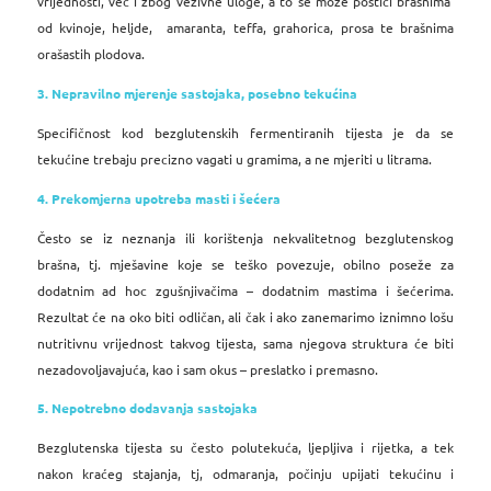
vrijednosti, već i zbog vezivne uloge, a to se može postići brašnima
od kvinoje, heljde, amaranta, teffa, grahorica, prosa te brašnima
orašastih plodova.
3. Nepravilno mjerenje sastojaka, posebno tekućina
Specifičnost kod bezglutenskih fermentiranih tijesta je da se
tekućine trebaju precizno vagati u gramima, a ne mjeriti u litrama.
4. Prekomjerna upotreba masti i šećera
Često se iz neznanja ili korištenja nekvalitetnog bezglutenskog
brašna, tj. mješavine koje se teško povezuje, obilno poseže za
dodatnim ad hoc zgušnjivačima – dodatnim mastima i šećerima.
Rezultat će na oko biti odličan, ali čak i ako zanemarimo iznimno lošu
nutritivnu vrijednost takvog tijesta, sama njegova struktura će biti
nezadovoljavajuća, kao i sam okus – preslatko i premasno.
5. Nepotrebno dodavanja sastojaka
Bezglutenska tijesta su često polutekuća, ljepljiva i rijetka, a tek
nakon kraćeg stajanja, tj, odmaranja, počinju upijati tekućinu i