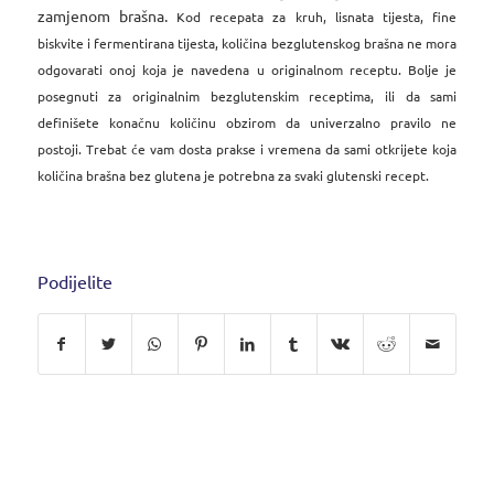
zamjenom brašna.
Kod recepata za kruh, lisnata tijesta, fine
biskvite i fermentirana tijesta, količina bezglutenskog brašna ne mora
odgovarati onoj koja je navedena u originalnom receptu. Bolje je
posegnuti za originalnim bezglutenskim receptima, ili da sami
definišete konačnu količinu obzirom da univerzalno pravilo ne
postoji. Trebat će vam dosta prakse i vremena da sami otkrijete koja
količina brašna bez glutena je potrebna za svaki glutenski recept.
Podijelite