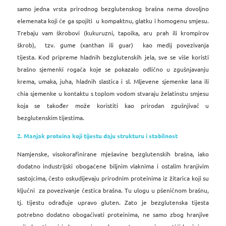
samo jedna vrsta prirodnog bezglutenskog brašna nema dovoljno
elemenata koji će ga spojiti u kompaktnu, glatku i homogenu smjesu.
Trebaju vam škrobovi (kukuruzni, tapoika, aru prah ili krompirov
škrob), tzv. gume (xanthan ili guar) kao medij povezivanja
tijesta.
Kod pripreme hladnih bezglutenskih jela, sve se više koristi
brašno sjemenki rogača koje se pokazalo odlično u zgušnjavanju
krema, umaka, juha, hladnih slastica i sl.
Mljevene sjemenke lana ili
chia sjemenke u kontaktu s toplom vodom stvaraju želatinstu smjesu
koja se također može koristiti kao prirodan zgušnjivač u
bezglutenskim tijestima.
2. Manjak proteina koji tijestu daju strukturu i stabilnost
Namjenske, visokorafinirane mješavine bezglutenskih brašna, iako
dodatno industrijski obogaćene biljnim vlaknima i ostalim hranjivim
sastojcima, često oskudijevaju prirodnim proteinima iz žitarica koji su
ključni za povezivanje čestica brašna. Tu ulogu u pšeničnom brašnu,
tj. tijestu odrađuje upravo gluten.
Zato je bezglutenska tijesta
potrebno dodatno obogaćivati proteinima, ne samo zbog hranjive