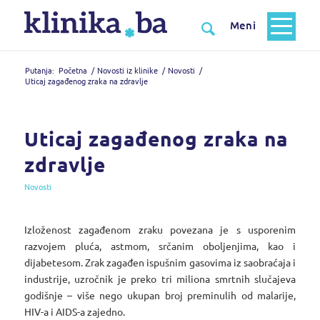
Putanja:
Početna
/
Novosti iz klinike
/
Novosti
/
Uticaj zagađenog zraka na zdravlje
Uticaj zagađenog zraka na
zdravlje
Novosti
Izloženost zagađenom zraku povezana je s usporenim
razvojem pluća, astmom, srčanim oboljenjima, kao i
dijabetesom. Zrak zagađen ispušnim gasovima iz saobraćaja i
industrije, uzročnik je preko tri miliona smrtnih slučajeva
godišnje – više nego ukupan broj preminulih od malarije,
HIV-a i AIDS-a zajedno.