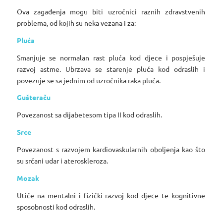
Ova zagađenja mogu biti uzročnici raznih zdravstvenih
problema, od kojih su neka vezana i za:
Pluća
Smanjuje se normalan rast pluća kod djece i pospješuje
razvoj astme. Ubrzava se starenje pluća kod odraslih i
povezuje se sa jednim od uzročnika raka pluća.
Gušteraču
Povezanost sa dijabetesom tipa II kod odraslih.
Srce
Povezanost s razvojem kardiovaskularnih oboljenja kao što
su srčani udar i ateroskleroza.
Mozak
Utiče na mentalni i fizički razvoj kod djece te kognitivne
sposobnosti kod odraslih.