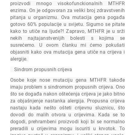
proizvodi mnogo visokofunckionalnih MTHFR
enzima. On je odgovoran za veliki broj zdravstvenih
pitanja u organizmu. Ova mutacija gena pogađa
gotovo 60% populacije u svijetu. Sigurno se pitate
kako to utiče na ljude?! Zapravo, MTHFR je u srži
nekih najtajanstvenijih bolesti s kojima se
susrećemo. U ovom članku mi ćemo pokušati
objasniti kako ova mutacija gena utiče na crijeva i
alergije.
Sindrom propusnih crijeva
Osobe koje nose mutaciju gena MTHFR takođe
imaju problem s sindromom propusnih crijeva. Ono
što se događa nakon oštećenja crijeva je jako bitno
za objašnjenje nastanka alergija. Propusna crijeva
nastaju kada nešto ošteti crijevnu sluznicu, što
dovodi do malih otvora u crijevima. Kada se to
dogodi, prehrambeni proizvodi koji bi se normalno
preradili u crijevima mogu iscuriti u krvotok. To