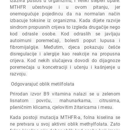
izaziva pustoš u organizmu, i veliki stepen upale.
MTHFR učestvuje i u ovom pitanju, jer
onemogućuje pojedincu da na normalan način
izbacuje toksine iz organizma. Kada dijete razvije
sindrom propusnih crijeva to izgleda drugačije nego
kod odrasle osobe. Kod odraslih se javljaju
autoimuni poremećaji, bolesti poput lupusa i
fibromijalgije. Međutim, djeca pokazuju češće
disregulacije i alergije kao reakcije na propusna
crijeva. Kod nekih slučajeva dovodi do dijagnoze
poremećaja u koncetraciji i učenju i kašnjenje u
razvoju.
Odgovarajuć oblik metilfolata
Prirodan izvor B9 vitamina nalazi se u zelenom
lisnatom povrću, mahunarkama, citrusima,
pšeničnim klicama, cjelovitim žitaricama i mesu.
Kada postoji mutacija MTHFR-a, folna kiselina se
ne pretvara u svoj aktivni oblik methylfolata. Zato