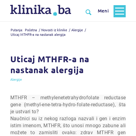
Putanja:
Početna
/
Novosti iz klinike
/
Alergije
/
Uticaj MTHFR-a na nastanak alergija
Uticaj MTHFR-a na
nastanak alergija
Alergije
MTHFR – methylenetetrahydrofolate reductase
gene (methyl-ene-tetra-hydro-folate-reductase), šta
je ustvari to?
Naučnici su iz nekog razloga nazvali i gen i enzim
istim imenom, MTHFR, što unosi mnogo zabune ali
možete to zamisliti ovako: zdrav MTHFR gen