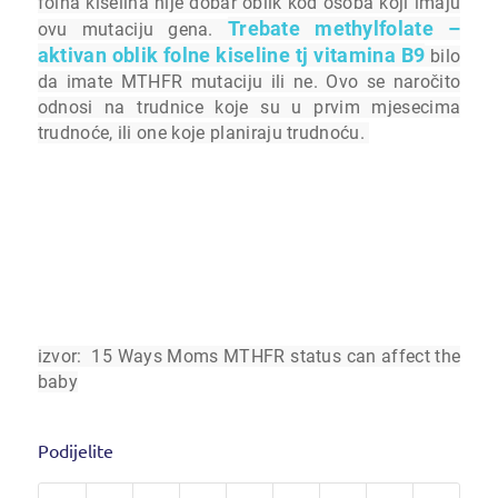
folna kiselina nije dobar oblik kod osoba koji imaju
Trebate methylfolate –
ovu mutaciju gena.
aktivan oblik folne kiseline tj vitamina B9
bilo
da imate MTHFR mutaciju ili ne. Ovo se naročito
odnosi na trudnice koje su u prvim mjesecima
trudnoće, ili one koje planiraju trudnoću.
izvor: 15 Ways Moms MTHFR status can affect the
baby
Podijelite