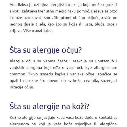
Anafilaksa je ozbiljna alergijska reakcija koja može ugroziti
život i zahtjeva trenutnu medicinsku pomoć. Dešava se brzo
i može uzrokovati smrt. Simptomi obično uključuju više od
jednog dijela tijela, kao što su koža ili usta, pluća, srce i
crijeva. Više o anafilaksi.
Šta su alergije očiju?
Alergije očiju su veoma česte i reakcija su unutarnjih i
vanjskih alergena koji uđu u vase oči. Eye allergies are
common. Tkivo između kapka i vanjske očne jabučice se
upali i natekne što dovodi do svrbeža, crvenila, suzenja i
iritacije očiju.
Šta su alergije na koži?
Kožne alergije se javljaju kada vaša koža dođe u kontakt sa
alergenom na koji je vaša koža osjetljiva ili alergična.