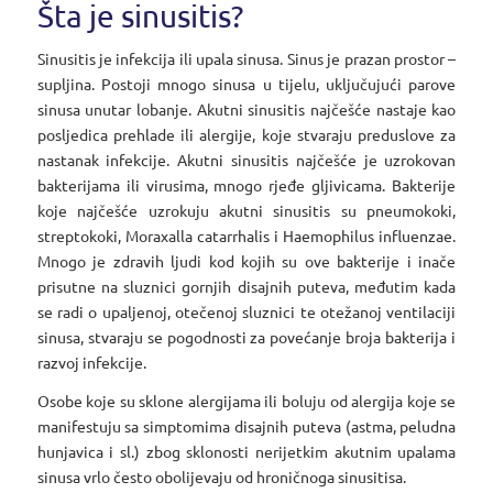
Šta je sinusitis?
Sinusitis je infekcija ili upala sinusa. Sinus je prazan prostor –
supljina. Postoji mnogo sinusa u tijelu, uključujući parove
sinusa unutar lobanje. Akutni sinusitis najčešće nastaje kao
posljedica prehlade ili alergije, koje stvaraju preduslove za
nastanak infekcije. Akutni sinusitis najčešće je uzrokovan
bakterijama ili virusima, mnogo rjeđe gljivicama. Bakterije
koje najčešće uzrokuju akutni sinusitis su pneumokoki,
streptokoki, Moraxalla catarrhalis i Haemophilus influenzae.
Mnogo je zdravih ljudi kod kojih su ove bakterije i inače
prisutne na sluznici gornjih disajnih puteva, međutim kada
se radi o upaljenoj, otečenoj sluznici te otežanoj ventilaciji
sinusa, stvaraju se pogodnosti za povećanje broja bakterija i
razvoj infekcije.
Osobe koje su sklone alergijama ili boluju od alergija koje se
manifestuju sa simptomima disajnih puteva (astma, peludna
hunjavica i sl.) zbog sklonosti nerijetkim akutnim upalama
sinusa vrlo često obolijevaju od hroničnoga sinusitisa.