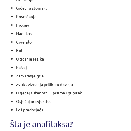
Grčevi u stomaku
Povraćanje
Proljev
Nadutost
Crvenilo
Bol
Oticanje jezika
Kašalj
Zatvaranje grla
Zvuk zviždanja prilikom disanja
Osjećaj suženosti u prsima i gubitak
Osjećaj nesvjestice
Loš predosjećaj
Šta je anafilaksa?