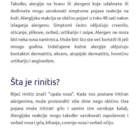
Također, alergije na hranu ili alergeni koje udahnete ili
dodirnete mogu uzrokovati simptome pojave reakcije na
koži. Alergijska reakcija se obično pojavi u toku 48 sati nakon
izlaganja alergenu. Simptomi često uključuju crvenilo,
oticanje, plikove, svrbež, urtikariju i osipe. Alergen ne mora
biti neka nova namirnica. Može biti što ste već koristili ili jeli
mnogo godina. Uobičajene kožne alergije uključuju
kontaktni dermatitis, ekcem, atopijski dermatitis, hroničnu
urtikariju i angioedem.
Šta je rinitis?
Riječ rinitis znači “upala nosa”. Kada nos postane iritiran
alergenima, može proizvoditi više sline nego obično. Ova
pojava može iritirati grlo i samim tim uzrokuje kašalj.
Alergijske reakcije mogu također uzrokovati zapušenost i
svrbež nosa i grla, kihanje, curenje nosa i svrbež očiju.