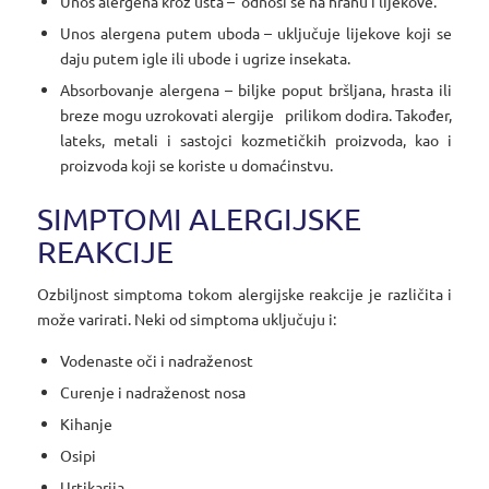
Unos alergena kroz usta – odnosi se na hranu i lijekove.
Unos alergena putem uboda – uključuje lijekove koji se
daju putem igle ili ubode i ugrize insekata.
Absorbovanje alergena – biljke poput bršljana, hrasta ili
breze mogu uzrokovati alergije prilikom dodira. Također,
lateks, metali i sastojci kozmetičkih proizvoda, kao i
proizvoda koji se koriste u domaćinstvu.
SIMPTOMI ALERGIJSKE
REAKCIJE
Ozbiljnost simptoma tokom alergijske reakcije je različita i
može varirati. Neki od simptoma uključuju i:
Vodenaste oči i nadraženost
Curenje i nadraženost nosa
Kihanje
Osipi
Urtikarija