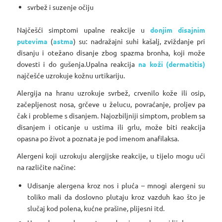
svrbež i suzenje očiju
Najčešći simptomi upalne reakcije u
donjim disajnim
putevima
(
astma
) su: nadražajni suhi kašalj, zviždanje pri
disanju i otežano disanje zbog spazma bronha, koji može
dovesti i do gušenja.Upalna reakcija
na koži (dermatitis)
najčešće uzrokuje kožnu urtikariju.
Alergija na hranu uzrokuje svrbež, crvenilo kože ili osip,
začepljenost nosa, grčeve u želucu, povraćanje, proljev pa
čak i probleme s disanjem. Najozbiljniji simptom, problem sa
disanjem i oticanje u ustima ili grlu, može biti reakcija
opasna po život a poznata je pod imenom anafilaksa.
Alergeni koji uzrokuju alergijske reakcije, u tijelo mogu ući
na različite načine:
Udisanje alergena kroz nos i pluća – mnogi alergeni su
toliko mali da doslovno plutaju kroz vazduh kao što je
slučaj kod polena, kućne prašine, plijesni itd.