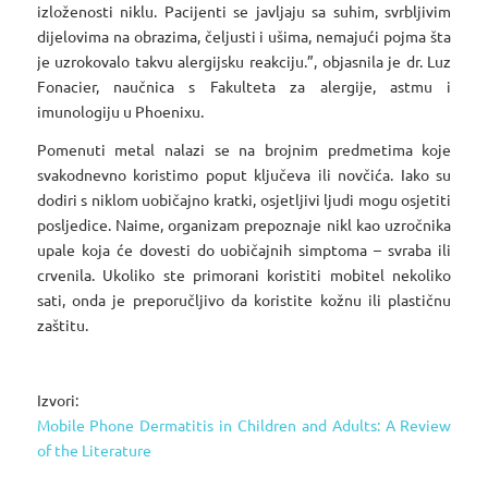
izloženosti niklu. Pacijenti se javljaju sa suhim, svrbljivim
dijelovima na obrazima, čeljusti i ušima, nemajući pojma šta
je uzrokovalo takvu alergijsku reakciju.”, objasnila je dr. Luz
Fonacier, naučnica s Fakulteta za alergije, astmu i
imunologiju u Phoenixu.
Pomenuti metal nalazi se na brojnim predmetima koje
svakodnevno koristimo poput ključeva ili novčića. Iako su
dodiri s niklom uobičajno kratki, osjetljivi ljudi mogu osjetiti
posljedice. Naime, organizam prepoznaje nikl kao uzročnika
upale koja će dovesti do uobičajnih simptoma – svraba ili
crvenila. Ukoliko ste primorani koristiti mobitel nekoliko
sati, onda je preporučljivo da koristite kožnu ili plastičnu
zaštitu.
Izvori:
Mobile Phone Dermatitis in Children and Adults: A Review
of the Literature