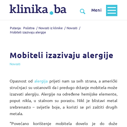
Putanja:
Početna
/
Novosti iz klinike
/
Novosti
/
Mobiteli izazivaju alergije
Mobiteli izazivaju alergije
Novosti
Opasnost od
alergija
prijeti nam sa svih strana, a američki
stručnjaci su ustanovili da i predugo držanje mobitela može
izazvati alergiju. Alergije na određene hemijske elemente,
poput nikla, u stalnom su porastu. Nikl je blistavi metal
srebrenasto – svijetle boje, a koristi se pri zaštiti drugih
metala.
“Povećano korištenje mobitela dovelo je do duže