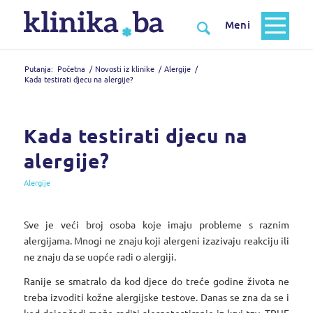
Putanja:
Početna
/
Novosti iz klinike
/
Alergije
/
Kada testirati djecu na alergije?
Kada testirati djecu na
alergije?
Alergije
Sve je veći broj osoba koje imaju probleme s raznim
alergijama. Mnogi ne znaju koji alergeni izazivaju reakciju ili
ne znaju da se uopće radi o alergiji.
Ranije se smatralo da kod djece do treće godine života ne
treba izvoditi kožne alergijske testove. Danas se zna da se i
kod dojenčadi može raditi alergotestiranje iz krvi tzv. TRUE