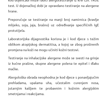
test. U dojenačkoj dobi je opravdano testiranje na alergene
hrane.
Preporučuje se testiranje na manji broj namirnica (kravlje
mlijeko, soja, jaja, brašno) uz određivanje specifičnih IgE
protutijela.
Laboratorijska dijagnostika korisna je i kod djece s težim
oblikom atopijskog dermatitisa, a kojoj se zbog proširenih
promjena na koži ne mogu učiniti kožni testovi.
Testiranje na inhalacijske alergene može se svesti na grinje
iz kućne prašine, skupne alergene polena te epitel i dlaku
mačke.
Alergološka obrada neophodna je kod djece s ponavljajućim
prehladama, upalama uha, učestalim curenjem nosa,
jutarnjim kašljem te probavnim i kožnim alergijskim
smetnjama i reakcijama.